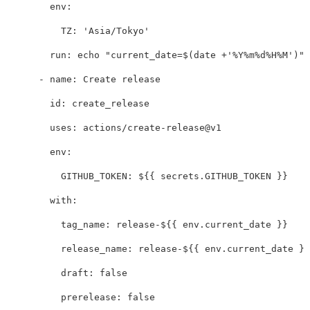
env
:
TZ
:
'
Asia/Tokyo'
run
:
echo "current_date=$(date +'%Y%m%d%H%M')" 
-
name
:
Create release
id
:
create_release
uses
:
actions/create-release@v1
env
:
GITHUB_TOKEN
:
${{ secrets.GITHUB_TOKEN }}
with
:
tag_name
:
release-${{ env.current_date }}
release_name
:
release-${{ env.current_date }}
draft
:
false
prerelease
:
false