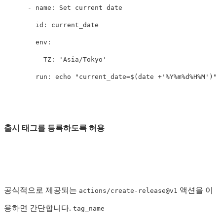
-
name
:
Set current date
id
:
current_date
env
:
TZ
:
'
Asia/Tokyo'
run
:
echo "current_date=$(date +'%Y%m%d%H%M')" 
출시 태그를 등록하도록 허용
공식적으로 제공되는
액션을 이
actions/create-release@v1
용하면 간단합니다.
tag_name