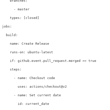
branches
:
-
master
types
:
[
closed
]
jobs
:
build
:
name
:
Create Release
runs-on
:
ubuntu-latest
if
:
github.event.pull_request.merged == 
true
steps
:
-
name
:
Checkout code
uses
:
actions/checkout@v2
-
name
:
Set current date
id
:
current_date