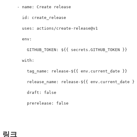
-
name
:
Create release
id
:
create_release
uses
:
actions/create-release@v1
env
:
GITHUB_TOKEN
:
${{ secrets.GITHUB_TOKEN }}
with
:
tag_name
:
release-${{ env.current_date }}
release_name
:
release-${{ env.current_date }}
draft
:
false
prerelease
:
false
링크