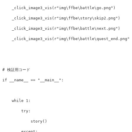
_click_image3_vis
(
r
"img\ffbe\battle\go.png"
)
_click_image3_vis
(
r
"img\ffbe\story\skip2.png"
)
_click_image3_vis
(
r
"img\ffbe\battle\next.png"
)
_click_image3_vis
(
r
"img\ffbe\battle\quest_end.png"
)
if
__name__
==
"__main__"
:
while
1
:
try
:
story
()
except
: