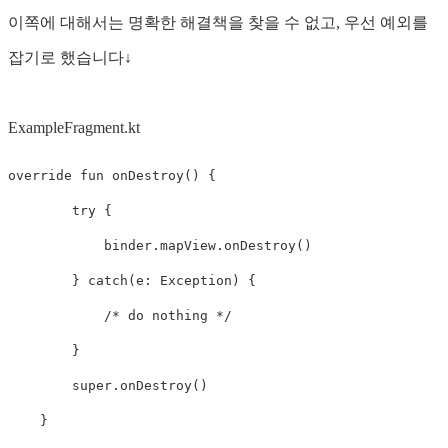
이쪽에 대해서는 명확한 해결책을 찾을 수 없고, 우선 예외를
잡기로 했습니다↓
ExampleFragment.kt
override
fun
onDestroy
()
{
try
{
binder
.
mapView
.
onDestroy
()
}
catch
(
e
:
Exception
)
{
/* do nothing */
}
super
.
onDestroy
()
}