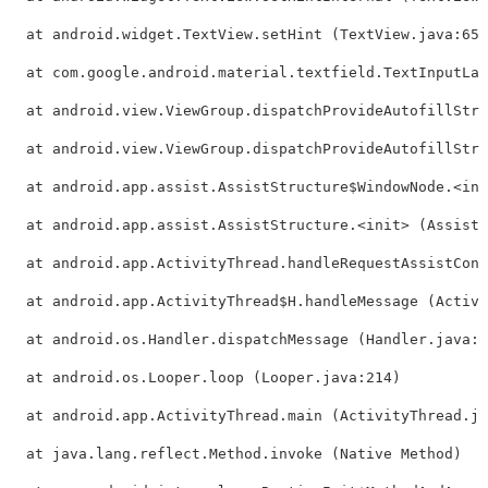
  at android.widget.TextView.setHint (TextView.java:652
  at com.google.android.material.textfield.TextInputLay
  at android.view.ViewGroup.dispatchProvideAutofillStru
  at android.view.ViewGroup.dispatchProvideAutofillStru
  at android.app.assist.AssistStructure$WindowNode.<ini
  at android.app.assist.AssistStructure.<init> (AssistS
  at android.app.ActivityThread.handleRequestAssistCont
  at android.app.ActivityThread$H.handleMessage (Activi
  at android.os.Handler.dispatchMessage (Handler.java:1
  at android.os.Looper.loop (Looper.java:214)

  at android.app.ActivityThread.main (ActivityThread.ja
  at java.lang.reflect.Method.invoke (Native Method)
