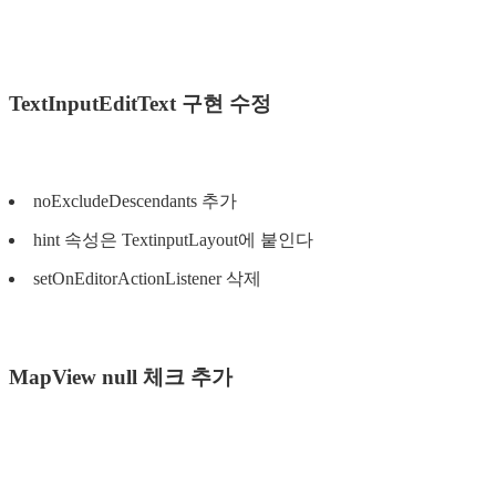
TextInputEditText 구현 수정
noExcludeDescendants 추가
hint 속성은 TextinputLayout에 붙인다
setOnEditorActionListener 삭제
MapView null 체크 추가