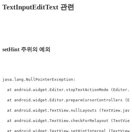
TextInputEditText 관련
setHint 주위의 예외
java.lang.NullPointerException: 

  at android.widget.Editor.stopTextActionMode (Editor.j
  at android.widget.Editor.prepareCursorControllers (Ed
  at android.widget.TextView.nullLayouts (TextView.java
  at android.widget.TextView.checkForRelayout (TextView
  at android.widget.TextView.setHintInternal (TextView.