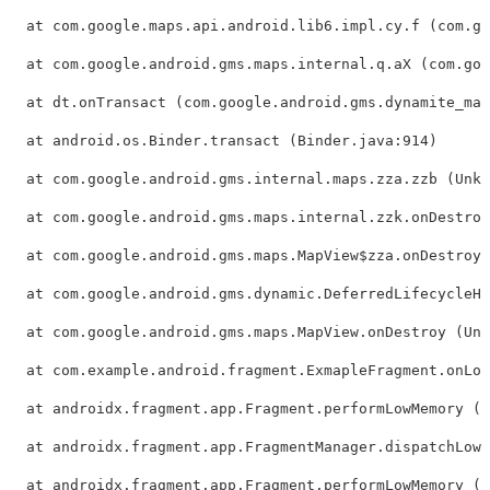
  at com.google.maps.api.android.lib6.impl.cy.f (com.go
  at com.google.android.gms.maps.internal.q.aX (com.goo
  at dt.onTransact (com.google.android.gms.dynamite_map
  at android.os.Binder.transact (Binder.java:914)

  at com.google.android.gms.internal.maps.zza.zzb (Unkn
  at com.google.android.gms.maps.internal.zzk.onDestroy
  at com.google.android.gms.maps.MapView$zza.onDestroy 
  at com.google.android.gms.dynamic.DeferredLifecycleHe
  at com.google.android.gms.maps.MapView.onDestroy (Unk
  at com.example.android.fragment.ExmapleFragment.onLow
  at androidx.fragment.app.Fragment.performLowMemory (F
  at androidx.fragment.app.FragmentManager.dispatchLowM
  at androidx.fragment.app.Fragment.performLowMemory (F