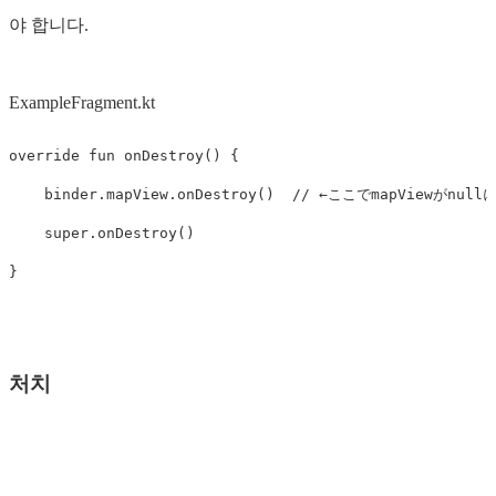
야 합니다.
ExampleFragment.kt
override
fun
onDestroy
()
{
binder
.
mapView
.
onDestroy
()
// ←ここでmapViewがnul
super
.
onDestroy
()
}
처치