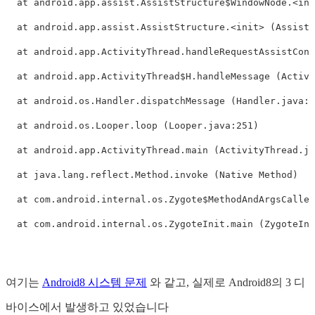
  at android.app.assist.AssistStructure$WindowNode.<ini
  at android.app.assist.AssistStructure.<init> (AssistS
  at android.app.ActivityThread.handleRequestAssistCont
  at android.app.ActivityThread$H.handleMessage (Activi
  at android.os.Handler.dispatchMessage (Handler.java:1
  at android.os.Looper.loop (Looper.java:251)

  at android.app.ActivityThread.main (ActivityThread.ja
  at java.lang.reflect.Method.invoke (Native Method)

  at com.android.internal.os.Zygote$MethodAndArgsCaller
여기는
Android8 시스템 문제
와 같고, 실제로 Android8의 3 디
바이스에서 발생하고 있었습니다