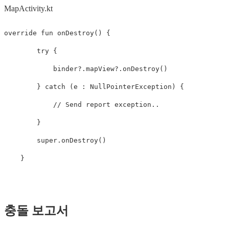
MapActivity.kt
override
fun
onDestroy
()
{
try
{
binder
?.
mapView
?.
onDestroy
()
}
catch
(
e
:
NullPointerException
)
{
// Send report exception..
}
super
.
onDestroy
()
}
충돌 보고서