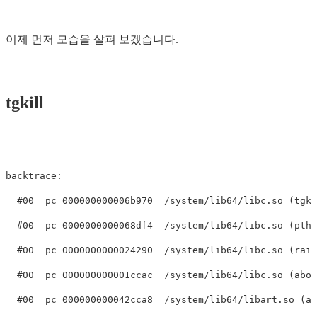
이제 먼저 모습을 살펴 보겠습니다.
tgkill
backtrace:

  #00  pc 000000000006b970  /system/lib64/libc.so (tgki
  #00  pc 0000000000068df4  /system/lib64/libc.so (pthr
  #00  pc 0000000000024290  /system/lib64/libc.so (rais
  #00  pc 000000000001ccac  /system/lib64/libc.so (abor
  #00  pc 000000000042cca8  /system/lib64/libart.so (ar