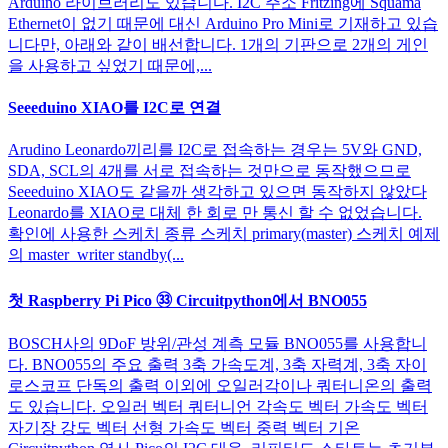
Arduino 라이브러리도 있습니다. I2C 주소 Fritzing에 Squama
Ethernet이 없기 때문에 대신 Arduino Pro Mini로 기재하고 있습
니다만, 아래와 같이 배선합니다. 1개의 기판으로 2개의 게인
을 사용하고 싶었기 때문에,...
Seeeduino XIAO를 I2C로 연결
Arudino Leonardo끼리를 I2C로 접속하는 경우는 5V와 GND,
SDA, SCL의 4개를 서로 접속하는 것만으로 동작했으므로
Seeeduino XIAO도 같을까 생각하고 있으면 동작하지 않았다
Leonardo를 XIAO로 대체 한 회로 만 통신 할 수 없었습니다.
확인에 사용한 스케치 종류 스케치 primary(master) 스케치 예제
의 master_writer standby(...
첫 Raspberry Pi Pico ㉝ Circuitpython에서 BNO055
BOSCH사의 9DoF 방위/관성 계측 모듈 BNO055를 사용합니
다. BNO055의 주요 출력 3축 가속도계, 3축 자력계, 3축 자이
로스코프 단독의 출력 이외에 오일러각이나 쿼터니온의 출력
도 있습니다. 오일러 벡터 쿼터니언 각속도 벡터 가속도 벡터
자기장 강도 벡터 선형 가속도 벡터 중력 벡터 기온