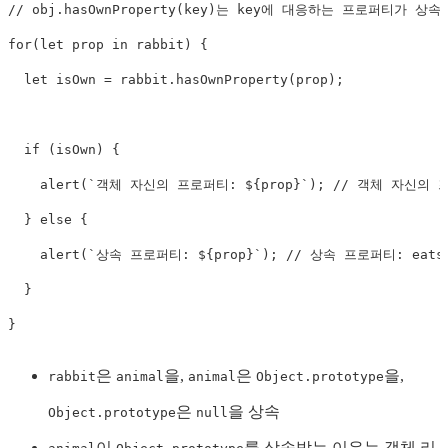
// obj.hasOwnProperty(key)는 key에 대응하는 프로퍼티가
for
(
let
 prop 
in
 rabbit
)
{
let
 isOwn 
=
 rabbit
.
hasOwnProperty
(
prop
)
;
if
(
isOwn
)
{
alert
(
`
객체 자신의 프로퍼티: 
${
prop
}
`
)
;
// 객체 자신의 프
}
else
{
alert
(
`
상속 프로퍼티: 
${
prop
}
`
)
;
// 상속 프로퍼티: eats
}
}
은
을,
은
을,
rabbit
animal
animal
Object.prototype
은
을 상속
Object.prototype
null
이
를 상속받는 이유는 객체 리