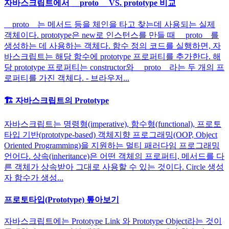
자바스크립트에서 __proto__ VS. prototype 비교
__proto__는 메서드 등을 체인을 타고 찾는데 사용되는 실제
객체이다. prototype은 new로 인스턴스를 만들 때 __proto__를
생성하는 데 사용하는 객체다. 함수 정의 코드를 실행하면, 자
바스크립트는 해당 함수에 prototype 프로퍼티를 추가한다. 해
당 prototype 프로퍼티는 constructor와 __proto__라는 두 개의 프
로퍼티를 가진 객체다. - 브라우저...
🏗️ 자바스크립트의 Prototype
자바스크립트는 명령형(imperative), 함수형(functional), 프로토
타입 기반(prototype-based) 객체지향 프로그래밍(OOP, Object
Oriented Programming)을 지원하는 멀티 패러다임 프로그래밍
언어다. 상속(inheritance)은 어떤 객체의 프로퍼티, 메서드를 다
른 객체가 상속받아 그대로 사용할 수 있는 것이다. Circle 생성
자 함수가 생성...
프로토타입(Prototype) 톺아보기
자바스크립트에는 Prototype Link 와 Prototype Object라는 것이