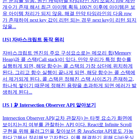
는 문의를 받음. 원인 캐릭터별 타임라인 API 조회시 row 제한
개수가 존재 해서 최근 아이템 획득 100건 이후에 아이템은 보
유 아이템 처리가 되지 않음. 해결 만약 타임라인의 다음 row
가 존재하여 next key 값이 리턴 되는 경우 next key이 리턴 되지
않을...
[JS] 자바스크립트 동작 원리
자바스크립트 엔진의 주요 구성요소로는 메모리 힙(Memory
Heap)과 콜 스택(Call stack)이 있다. 만약 우리가 특정 함수를
실행하게 되면, 해당 함수는 콜 스택의 가장 상단에 위치하게
된다. 그리고 함수 실행이 끝나게 되면, 해당 함수는 콜 스택에
서 제거되게 된다. 콜 스택은 정해진 스택 사이즈가 존재하고,
하나씩 쌓이기 때문에 정해진 용량을 초과하게 되면 에러가 발
생하게 된다...
[JS ] 🔭 Intersection Observer API 알아보기
Intersection Observer API(교차 관잘자) 는 타켓 요소가 화면에
보이지는지 여부를 관찰하는 API 이다. React로 Infinite Scroll
구현을 위해 플러그인을 찾아보던 중 JavaScript API로도 가능
하다고해서 정리해보고자한다. 이를 해결하기 위해 디바운싱