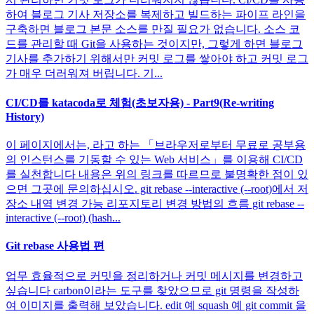
하여 블로그 기사 저장소를 복제하고 빌드하는 파이프 라인을
구축하면 블로그 본문 소스를 만질 필요가 없습니다. 소스 코
드를 관리할 때 Git을 사용하는 것이지만, 그렇게 하면 블로그
기사를 추가하기 위해서만 커밋 로그를 쌓아야 하고 커밋 로그
가 매우 더러워져 버립니다. 기...
CI/CD를 katacoda로 체험(초보자용) - Part9(Re-writing
History)
이 페이지에서는, 라고 하는 「브라우저로부터 무료로 공부용
의 인스턴스를 기동할 수 있는 Web 서비스」를 이용해 CI/CD
를 실천합니다 내용은 위의 링크를 따르므로 불명확한 점이 있
으면 그곳에 문의하십시오. git rebase --interactive (--root)에서 저
장소 내역 변경 가능 리포지토리 변경 방법의 흐름 git rebase --
interactive (--root) (hash...
Git rebase 사용법 편
업무 효율적으로 커밋을 정리하거나 커밋 메시지를 변경하고
싶습니다 carbon이라는 도구를 찾았으므로 git 명령을 작성하
여 이미지를 출력해 보았습니다. edit 예 squash 예 git commit 을