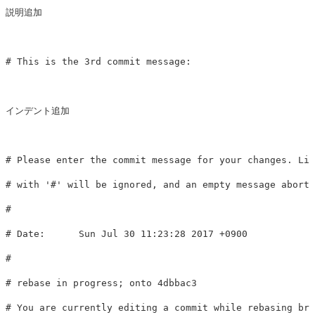
説明追加

# This is the 3rd commit message:

インデント追加

# Please enter the commit message for your changes. Lin
# with '#' will be ignored, and an empty message aborts
#

# Date:      Sun Jul 30 11:23:28 2017 +0900

#

# rebase in progress; onto 4dbbac3

# You are currently editing a commit while rebasing bra