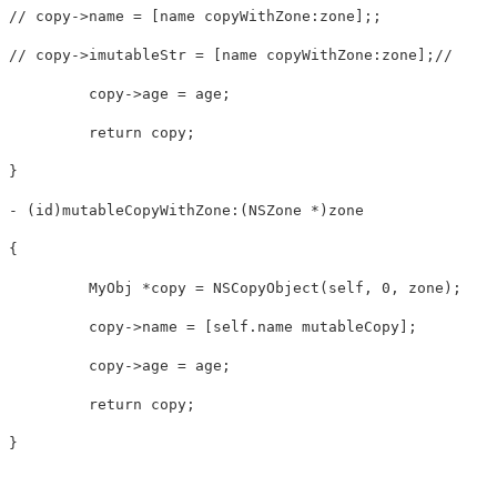
// copy->name = [name copyWithZone:zone];;
// copy->imutableStr = [name copyWithZone:zone];//
         copy->age = age;

return
 copy;

}

- (
id
)mutableCopyWithZone:(NSZone *)zone

{

         MyObj *copy = NSCopyObject(
self
, 
0
, zone);

         copy->name = [
self
.name
 mutableCopy];

         copy->age = age;

return
 copy;

}