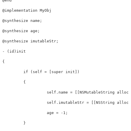
@end
@implementation
MyObj
@synthesize
@synthesize
@synthesize
 imutableStr;

- (
id
)init

{

if
 (
self
 = [
super
 init])

         {

self
.name
 = [[
NSMutableString
 alloc]
self
.imutableStr
 = [[
NSString
 alloc]
                   age = -
1
;

         }
