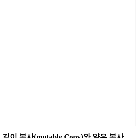
깊이 복사(mutable Copy)와 얕은 복사