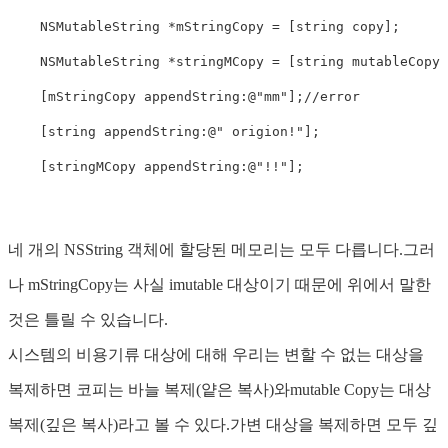
    NSMutableString *mStringCopy = [
string
copy
];

    NSMutableString *stringMCopy = [
string
 mutableCopy]
    [mStringCopy appendString:@
"mm"
];
//error
    [
string
 appendString:@
" origion!"
];

    [stringMCopy appendString:@
"!!"
];
네 개의 NSString 객체에 할당된 메모리는 모두 다릅니다.그러
나 mStringCopy는 사실 imutable 대상이기 때문에 위에서 말한
것은 틀릴 수 있습니다.
시스템의 비용기류 대상에 대해 우리는 변할 수 없는 대상을
복제하면 코피는 바늘 복제(얕은 복사)와mutable Copy는 대상
복제(깊은 복사)라고 볼 수 있다.가변 대상을 복제하면 모두 깊