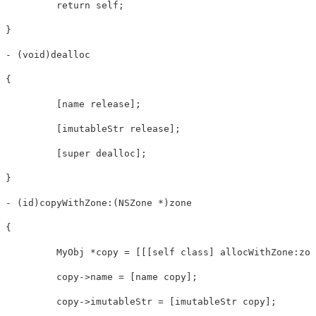
return
self
;

}

- (
void
)dealloc

{

         [name release];

         [imutableStr release];

         [
super
 dealloc];

}

- (
id
)copyWithZone:(NSZone *)zone

{

         MyObj *copy = [[[
self
 class] allocWithZone:zon
         copy->name = [name copy];
