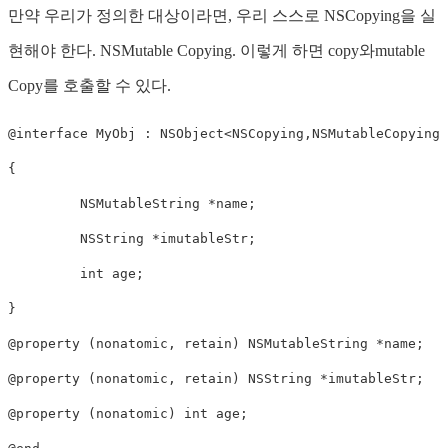
만약 우리가 정의한 대상이라면, 우리 스스로 NSCopying을 실
현해야 한다. NSMutable Copying. 이렇게 하면 copy와mutable
Copy를 호출할 수 있다.
@interface
MyObj
 : 
NSObject
<
NSCopying
,
NSMutableCopying
>
{

NSMutableString
 *name;

NSString
 *imutableStr;

int
 age;

@property
 (
nonatomic
, retain) 
NSMutableString
@property
 (
nonatomic
, retain) 
NSString
@property
 (
nonatomic
) 
int