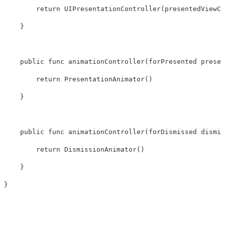
return
UIPresentationController
(
presentedViewCo
}
public
func
animationController
(
forPresented
presen
return
PresentationAnimator
()
}
public
func
animationController
(
forDismissed
dismis
return
DismissionAnimator
()
}
}