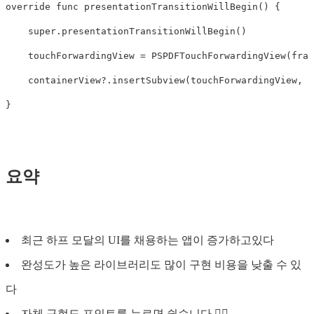
override
func
presentationTransitionWillBegin
()
{
super
.
presentationTransitionWillBegin
()
touchForwardingView
=
PSPDFTouchForwardingView
(
fram
containerView
?
.
insertSubview
(
touchForwardingView
,
a
}
요약
최근 하프 모달의 UI를 채용하는 앱이 증가하고있다
완성도가 높은 라이브러리도 많이 구현 비용을 낮출 수 있
다
자체 구현도 포인트를 누르면 쉽습니다 🙆‍♂️