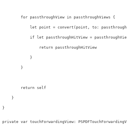
for
passthroughView
in
passthroughViews
{
let
point
=
convert
(
point
,
to
:
passthroughV
if
let
passthroughHitView
=
passthroughView
return
passthroughHitView
}
}
return
self
}
}
private
var
touchForwardingView
:
PSPDFTouchForwardingVi