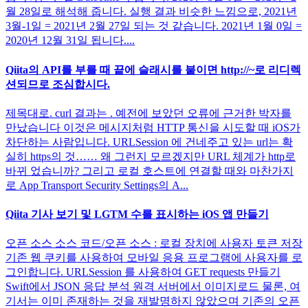
월 28일로 해석해 줍니다. 실행 결과 비슷한 느낌으로, 2021년
3월-1일 = 2021년 2월 27일 되는 것 같습니다. 2021년 1월 0일 =
2020년 12월 31일 됩니다....
Qiita의 API를 부를 때 끝에 슬래시를 붙이면 http://~로 리디렉
션되므로 조심합시다.
제목대로. curl 결과는 . 예전에 보았던 오류에 근거한 박자를
만났습니다 이것은 메시지처럼 HTTP 통신을 시도할 때 iOS가
차단하는 사람입니다. URLSession 에 건네주고 있는 url는 확
실히 https의 것…… 왜 그런지 모르겠지만 URL 체계가 http로
바뀌 었습니까? 그리고 로컬 호스트에 연결할 때와 마찬가지
로 App Transport Security Settings의 A...
Qiita 기사 보기 및 LGTM 수를 표시하는 iOS 앱 만들기
오픈 소스 소스 코드/오픈 소스 : 로컬 장치에 사용자 토큰 저장
기존 웹 쿠키를 사용하여 모바일 응용 프로그램에 사용자를 로
그인합니다. URLSession 를 사용하여 GET requests 만들기
Swift에서 JSON 응답 분석 원격 서버에서 이미지로드 물론, 여
기서는 이미 존재하는 것을 재발명하지 않았으며 기존의 오픈