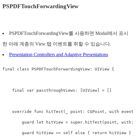
PSPDFTouchForwardingView
PSPDFTouchForwardingView를 사용하면 Modal에서 표시
한 아래 계층의 View 탭 이벤트를 취할 수 있습니다.
Presentation Controllers and Adaptive Presentations
final
class
PSPDFTouchForwardingView
:
UIView
{
final
var
passthroughViews
:
[
UIView
]
=
[]
override
func
hitTest
(
_
point
:
CGPoint
,
with
event
:
guard
let
hitView
=
super
.
hitTest
(
point
,
with
:
guard
hitView
==
self
else
{
return
hitView
}