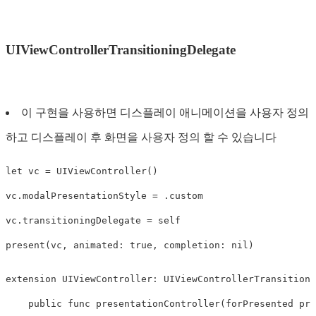
UIViewControllerTransitioningDelegate
이 구현을 사용하면 디스플레이 애니메이션을 사용자 정의
하고 디스플레이 후 화면을 사용자 정의 할 수 있습니다
let
vc
=
UIViewController
()
vc
.
modalPresentationStyle
=
.
custom
vc
.
transitioningDelegate
=
self
present
(
vc
,
animated
:
true
,
completion
:
nil
)
extension
UIViewController
:
UIViewControllerTransitioni
public
func
presentationController
(
forPresented
pre