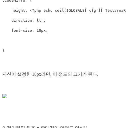
.CodeMirror {

    height: 
<?php
echo
ceil
(
$GLOBALS
[
'cfg'
][
'TextareaRo
    direction: ltr;

    font-size: 18px;

자신이 설정한 18px라면, 이 정도의 크기가 된다.
이것이라면 하즈 ● 확대경이 없어도 안심!!