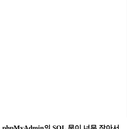
phpMyAdmin의 SQL 문이 너무 작아서