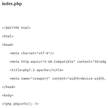
index.php
<!DOCTYPE html>
<html>
<head>
<meta
charset=
"utf-8"
/>
<meta
http-equiv=
"X-UA-Compatible"
content=
"IE=edge
<title>
php7.2-apache
</title>
<meta
name=
"viewport"
content=
"width=device-width, 
</head>
<body>
<?php phpinfo(); ?>