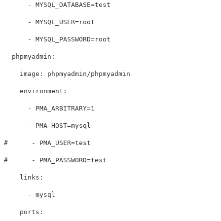
-
MYSQL_DATABASE=test
-
MYSQL_USER=root
-
MYSQL_PASSWORD=root
phpmyadmin
:
image
:
phpmyadmin/phpmyadmin
environment
:
-
PMA_ARBITRARY=1
-
PMA_HOST=mysql
#      - PMA_USER=test
#      - PMA_PASSWORD=test
links
:
-
mysql
ports
: