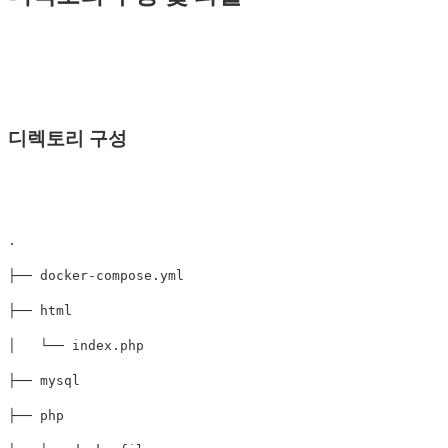
디렉토리 구성
.

├── docker-compose.yml

├── html

│   └── index.php

├── mysql

├── php
