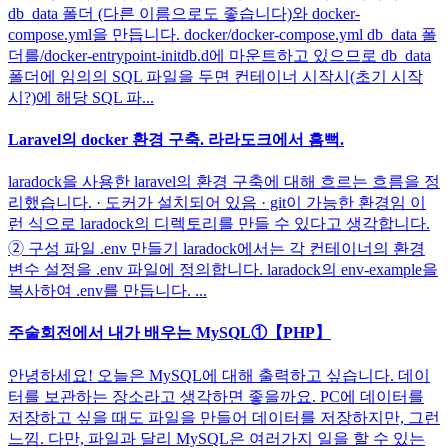
db_data 폴더 (다른 이름으로도 좋습니다)와 docker-
compose.yml을 만듭니다. docker/docker-compose.yml db_data 폴
더를/docker-entrypoint-initdb.d에 마운트하고 있으므로 db_data
폴더에 임의의 SQL 파일을 두면 컨테이너 시작시(초기 시작
시?)에 해당 SQL 파...
Laravel의 docker 환경 구축. 라라도크에서 흠뻑.
laradock을 사용한 laravel의 환경 구축에 대해 흐르는 흐름을 정
리했습니다. · 도커가 설치되어 있음 · git이 가능한 환경임 이
런 식으로 laradock의 디렉토리를 만들 수 있다고 생각합니다.
➁ 구성 파일 .env 만들기 laradock에서는 각 컨테이너의 환경
변수 설정을 .env 파일에 정의합니다. laradock의 env-example을
복사하여 .env를 만듭니다. ...
주술회전에서 내가 배우는 MySQL①【PHP】
안녕하세요! 오늘은 MySQL에 대해 출력하고 싶습니다. 데이
터를 보관하는 장소라고 생각하면 좋을까요. PC에 데이터를
저장하고 싶을 때도 파일을 만들어 데이터를 저장하지만, 그런
느낌. 다만, 파일과 달리 MySQL은 여러가지 일을 할 수 있는