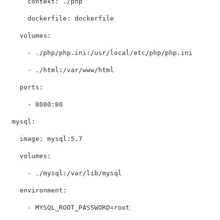
context
:
./php
dockerfile
:
dockerfile
volumes
:
-
./php/php.ini:/usr/local/etc/php/php.ini
-
./html:/var/www/html
ports
:
-
8080:80
mysql
:
image
:
mysql:5.7
volumes
:
-
./mysql:/var/lib/mysql
environment
:
-
MYSQL_ROOT_PASSWORD=root