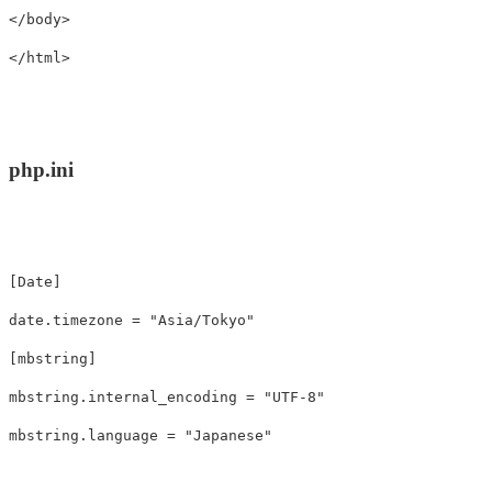
</body>
</html>
php.ini
[Date]
date.timezone
=
"Asia/Tokyo"
[mbstring]
mbstring.internal_encoding
=
"UTF-8"
mbstring.language
=
"Japanese"