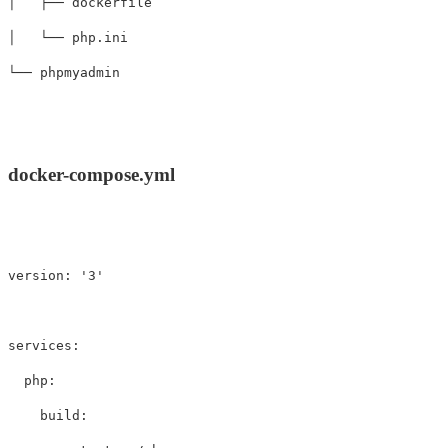
│   ├── dockerfile

│   └── php.ini

docker-compose.yml
version
:
'
3'
services
:
php
:
build
: