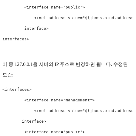
<
interface
name
=
"public"
>
<
inet-address
value
=
"${jboss.bind.address:
interface
>
interfaces
>
이 중 127.0.0.1을 서버의 IP 주소로 변경하면 됩니다. 수정된
모습:
<
interfaces
>
<
interface
name
=
"management"
>
<
inet-address
value
=
"${jboss.bind.address.
interface
>
<
interface
name
=
"public"
>