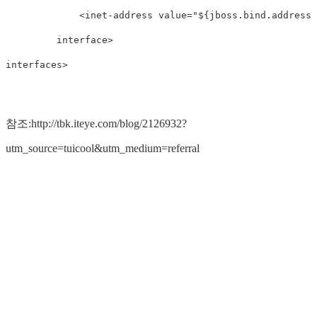
<
inet-address
value
=
"${jboss.bind.address:
interface
>
interfaces
>
참조:http://tbk.iteye.com/blog/2126932?
utm_source=tuicool&utm_medium=referral