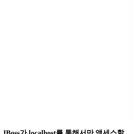
JBoss가 localhost를 통해서만 액세스할