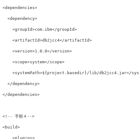
<dependencies>
<dependency>
<groupId>
com.ibm
</groupId>
<artifactId>
db2jcc4
</artifactId>
<version>
1.0.0
</version>
<scope>
system
</scope>
<systemPath>
${project.basedir}/lib/db2jcc4.jar
</sys
</dependency>
</dependencies>
<!-- 手順４-->
<build>
<plugins>