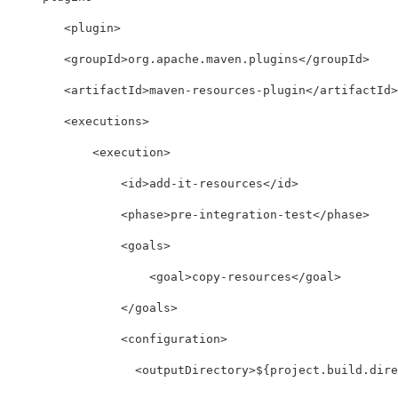
<plugin>
<groupId>
org.apache.maven.plugins
</groupId>
<artifactId>
maven-resources-plugin
</artifactId>
<executions>
<execution>
<id>
add-it-resources
</id>
<phase>
pre-integration-test
</phase>
<goals>
<goal>
copy-resources
</goal>
</goals>
<configuration>
<outputDirectory>
${project.build.dire