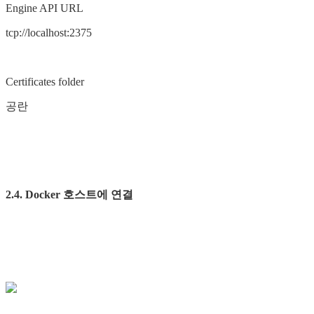
Engine API URL
tcp://localhost:2375
Certificates folder
공란
2.4. Docker 호스트에 연결