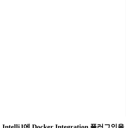
IntelliJ에 Docker Integration 플러그인을