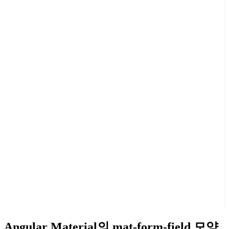
Angular Material의 mat-form-field 모양