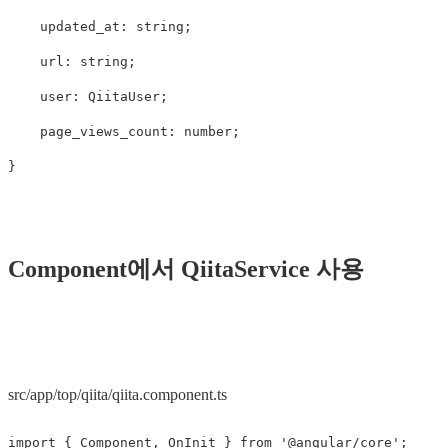
updated_at
:
string
;
url
:
string
;
user
:
QiitaUser
;
page_views_count
:
number
;
}
Component에서 QiitaService 사용
src/app/top/qiita/qiita.component.ts
import
{
Component
,
OnInit
}
from
'
@angular/core
'
;