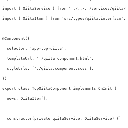
import
{
QiitaService
}
from
'
../../../services/qiita/q
import
{
QiitaItem
}
from
'
src/types/qiita.interface
'
;
@
Component
({
selector
:
'
app-top-qiita
'
,
templateUrl
:
'
./qiita.component.html
'
,
styleUrls
:
[
'
./qiita.component.scss
'
],
})
export
class
TopQiitaComponent
implements
OnInit
{
news
:
QiitaItem
[];
constructor
(
private
qiitaService
:
QiitaService
)
{}