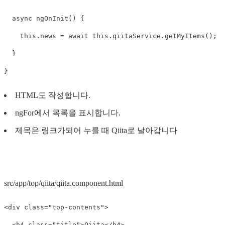
async
ngOnInit
()
{
this
.
news
=
await
this
.
qiitaService
.
getMyItems
();
}
}
HTML도 작성합니다.
ngFor에서 목록을 표시합니다.
제목은 링크가되어 누를 때 Qiita로 날아갑니다
src/app/top/qiita/qiita.component.html
<div
class=
"top-contents"
>
<h4
class=
"title"
>
Qiita
</h4>