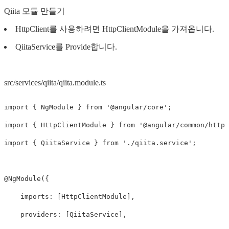
Qiita 모듈 만들기
HttpClient를 사용하려면 HttpClientModule을 가져옵니다.
QiitaService를 Provide합니다.
src/services/qiita/qiita.module.ts
import
{
NgModule
}
from
'
@angular/core
'
;
import
{
HttpClientModule
}
from
'
@angular/common/http
'
import
{
QiitaService
}
from
'
./qiita.service
'
;
@
NgModule
({
imports
:
[
HttpClientModule
],
providers
:
[
QiitaService
],