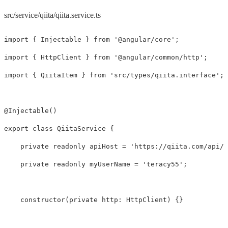
src/service/qiita/qiita.service.ts
import
{
Injectable
}
from
'
@angular/core
'
;
import
{
HttpClient
}
from
'
@angular/common/http
'
;
import
{
QiitaItem
}
from
'
src/types/qiita.interface
'
;
@
Injectable
()
export
class
QiitaService
{
private
readonly
apiHost
=
'
https://qiita.com/api/v
private
readonly
myUserName
=
'
teracy55
'
;
constructor
(
private
http
:
HttpClient
)
{}