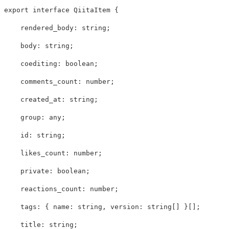
export
interface
QiitaItem
{
rendered_body
:
string
;
body
:
string
;
coediting
:
boolean
;
comments_count
:
number
;
created_at
:
string
;
group
:
any
;
id
:
string
;
likes_count
:
number
;
private
:
boolean
;
reactions_count
:
number
;
tags
:
{
name
:
string
,
version
:
string
[]
}[];
title
:
string
;