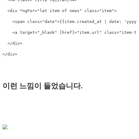
<div
*ngFor=
"let item of news"
class=
"item"
>
<span
class=
"date"
>
{{item.created_at | date: 'yyyy/
<a
target=
"_blank"
[href]=
"item.url"
class=
"item-ti
</div>
</div>
이런 느낌이 들었습니다.