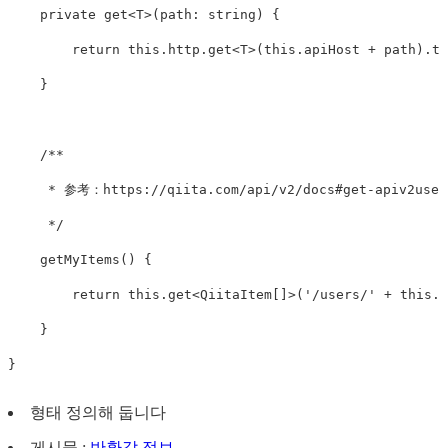
private
get
<
T
>
(
path
:
string
)
{
return
this
.
http
.
get
<
T
>
(
this
.
apiHost
+
path
).
to
}
/**

     * 参考：https://qiita.com/api/v2/docs#get-apiv2users
     */
getMyItems
()
{
return
this
.
get
<
QiitaItem
[]
>
(
'
/users/
'
+
this
.
m
}
}
형태 정의해 둡니다
게시물 :
반환값 정보