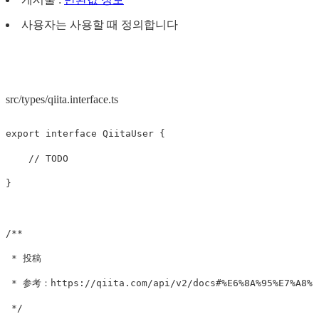
사용자는 사용할 때 정의합니다
src/types/qiita.interface.ts
export
interface
QiitaUser
{
// TODO
}
/**

 * 投稿

 * 参考：https://qiita.com/api/v2/docs#%E6%8A%95%E7%A8%BF
 */