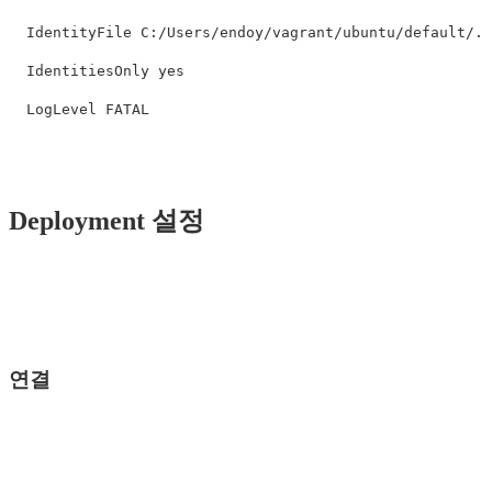
  IdentityFile C:/Users/endoy/vagrant/ubuntu/default/.v
  IdentitiesOnly yes

Deployment 설정
연결