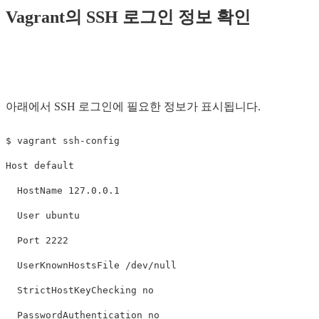
Vagrant의 SSH 로그인 정보 확인
아래에서 SSH 로그인에 필요한 정보가 표시됩니다.
$ vagrant ssh-config

Host default

  HostName 127.0.0.1

  User ubuntu

  Port 2222

  UserKnownHostsFile /dev/null

  StrictHostKeyChecking no

  PasswordAuthentication no
