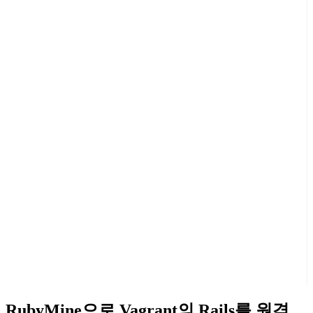
RubyMine으로 Vagrant의 Rails를 원격