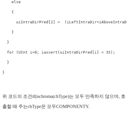
else
    {

      uiIntraDirPred[
2
] =  (iLeftIntraDir+iAboveIntraDi
    }

  }

for
 (UInt i=
0
; i
assert(uiIntraDirPred[i] < 
35
);

  }

}
위 코드의 조건if(ischroma(chType)는 모두 만족하지 않으며, 호
출할 때 주는chType은 모두COMPONENTY.