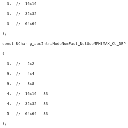
3
,  
//  16x16
3
,  
//  32x32
3
//  64x64
const
 UChar g_aucIntraModeNumFast_NotUseMPM[MAX_CU_DEPT
{

3
,  
//   2x2
9
,  
//   4x4
9
,  
//   8x8
4
,  
//  16x16   33
4
,  
//  32x32   33
5
//  64x64   33
};