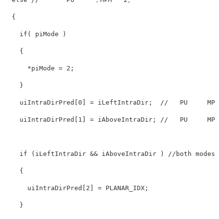
  {

if
( piMode )

    {

      *piMode = 
2
;

    }

    uiIntraDirPred[
0
] = iLeftIntraDir;  
//   PU     MPM
    uiIntraDirPred[
1
] = iAboveIntraDir; 
//   PU     MPM
if
 (iLeftIntraDir && iAboveIntraDir ) 
//both modes 
    {

      uiIntraDirPred[
2
] = PLANAR_IDX;

    }
