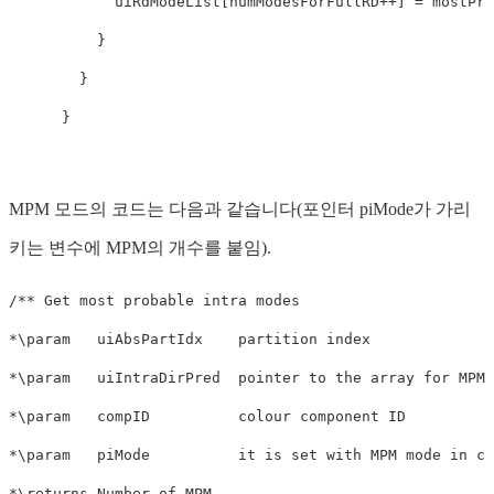
            uiRdModeList[numModesForFullRD++] = mostPro
          }

        }

      }
MPM 모드의 코드는 다음과 같습니다(포인터 piMode가 가리
키는 변수에 MPM의 개수를 붙임).
/** Get most probable intra modes

*\param   uiAbsPartIdx    partition index

*\param   uiIntraDirPred  pointer to the array for MPM 
*\param   compID          colour component ID

*\param   piMode          it is set with MPM mode in ca
*\returns Number of MPM
