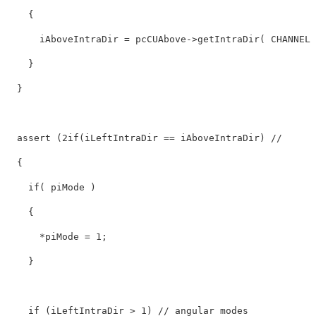
    {

      iAboveIntraDir = pcCUAbove->getIntraDir( CHANNEL_
    }

  }

assert
 (
2
if(iLeftIntraDir == iAboveIntraDir) 
//     
  {

if
( piMode )

    {

      *piMode = 
1
;

    }

if
 (iLeftIntraDir > 
1
) 
// angular modes