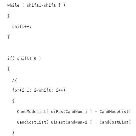
while
 ( 
shift
1-
shift
 ] )

  {

shift
++;

  }

if
( 
shift
!=
0
 )

  {

//
for
(i=
1
; i<
shift
; i++)

    {

      CandModeList[ uiFastCandNum-i ] = CandModeList[ u
      CandCostList[ uiFastCandNum-i ] = CandCostList[ u
    }
