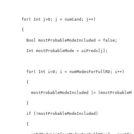
for
( Int j=
0
; j < numCand; j++)

        {

          Bool mostProbableModeIncluded = 
false
;

          Int mostProbableMode = uiPreds[j];

for
( Int i=
0
; i < numModesForFullRD; i++)

          {

            mostProbableModeIncluded |= (mostProbableMo
          }

if
 (!mostProbableModeIncluded)

          {
