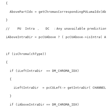
  {

    AbovePartIdx = getChromasCorrespondingPULumaIdx(Abo
  }

//    PU  Intra ，   DC  ：Any unavailable prediction 
  iAboveIntraDir = pcCUAbove ? ( pcCUAbove->isIntra( Ab
if
 (isChroma(chType))

  {

if
 (iLeftIntraDir  == DM_CHROMA_IDX)

    {

      iLeftIntraDir  = pcCULeft-> getIntraDir( CHANNEL_
    }

if
 (iAboveIntraDir == DM_CHROMA_IDX)
