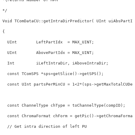
*/
Void TComDataCU::getIntraDirPredictor( UInt uiAbsPartId
{

  UInt        LeftPartIdx  = MAX_UINT;

  UInt        AbovePartIdx = MAX_UINT;

  Int         iLeftIntraDir, iAboveIntraDir;

const
 TComSPS *sps=getSlice()->getSPS();

const
 UInt partsPerMinCU = 
1
<2*(sps->getMaxTotalCUDep
const
 ChannelType chType = toChannelType(compID);

const
 ChromaFormat chForm = getPic()->getChromaFormat
// Get intra direction of left PU