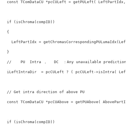
const
 TComDataCU *pcCULeft = getPULeft( LeftPartIdx, 
if
 (isChroma(compID))

  {

    LeftPartIdx = getChromasCorrespondingPULumaIdx(Left
  }

//    PU  Intra ，   DC  ：Any unavailable prediction 
  iLeftIntraDir  = pcCULeft ? ( pcCULeft->isIntra( Left
// Get intra direction of above PU
const
 TComDataCU *pcCUAbove = getPUAbove( AbovePartId
if
 (isChroma(compID))
