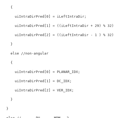
    {

      uiIntraDirPred[
0
] = iLeftIntraDir;

      uiIntraDirPred[
1
] = ((iLeftIntraDir + 
29
) % 
32
) +
      uiIntraDirPred[
2
] = ((iLeftIntraDir - 
1
 ) % 
32
) +
    }

else
//non-angular
    {

      uiIntraDirPred[
0
] = PLANAR_IDX;

      uiIntraDirPred[
1
] = DC_IDX;

      uiIntraDirPred[
2
] = VER_IDX;

    }

  }

else
//       PU     ，MPM   2。