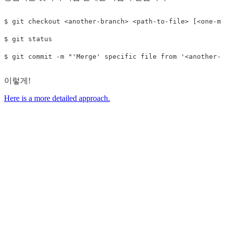
$ git checkout <another-branch> <path-to-file> [<one-mo
$ git status

이렇게!
Here is a more detailed approach.