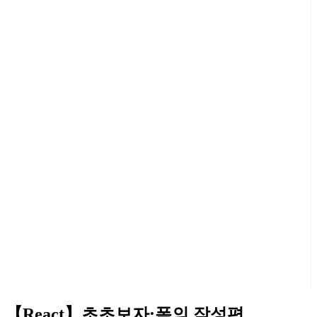
【React】초초보자:폼의 작성편