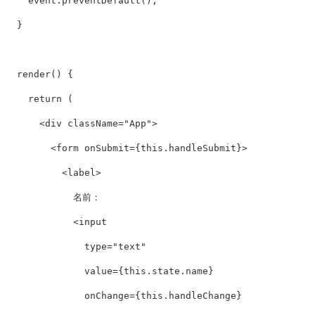
event
.
preventDefault
();
}
render
()
{
return
(
<
div
className
=
"App"
>
<
form
onSubmit
=
{
this
.
handleSubmit
}
>
<
label
>
            名前：

<
input
type
=
"text"
value
=
{
this
.
state
.
name
}
onChange
=
{
this
.
handleChange
}