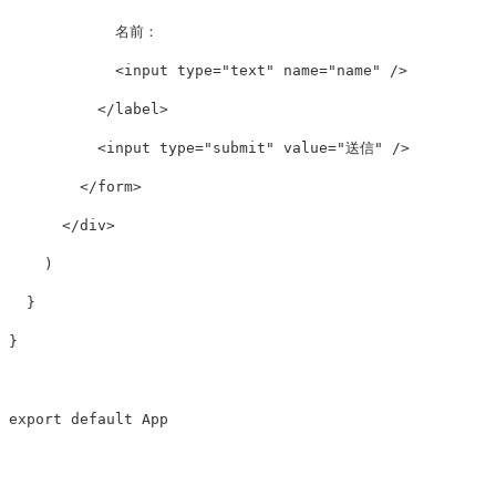
            名前：

<
input
type
=
"text"
name
=
"name"
/>
</
label
>
<
input
type
=
"submit"
value
=
"送信"
/>
</
form
>
</
div
>
)
}
}
export
default
App