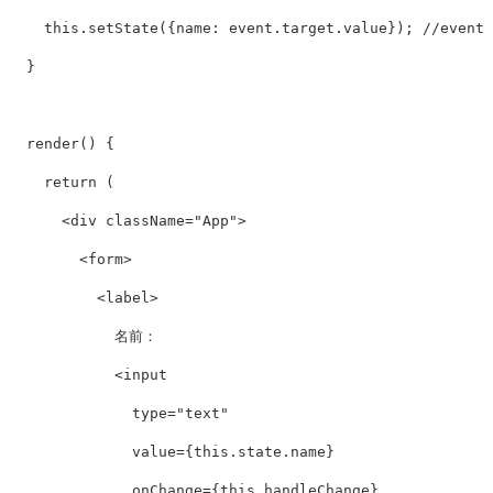
this
.
setState
({
name
:
event
.
target
.
value
});
//even
}
render
()
{
return
(
<
div
className
=
"App"
>
<
form
>
<
label
>
            名前：

<
input
type
=
"text"
value
=
{
this
.
state
.
name
}
onChange
=
{
this
.
handleChange
}