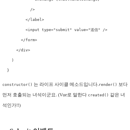
/>
</
label
>
<
input
type
=
"submit"
value
=
"送信"
/>
</
form
>
</
div
>
)
}
는 라이프 사이클 메소드입니다.
보다
constructor()
render()
먼저 호출되는 녀석이군요. (Vue로 말한다
같은 녀
created()
석인가!!)