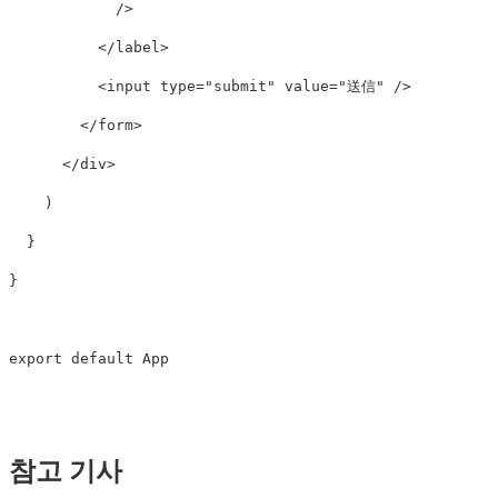
/>
</
label
>
<
input
type
=
"submit"
value
=
"送信"
/>
</
form
>
</
div
>
)
}
}
export
default
App
참고 기사