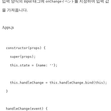
입력 양식의 input 태그에
를 지정하여 입력 값
onChangeイベント
을 가져옵니다.
Apps.js
constructor
(
props
)
{
super
(
props
);
this
.
state
=
{
name
:
''
};
this
.
handleChange
=
this
.
handleChange
.
bind
(
this
);
}
handleChange
(
event
)
{