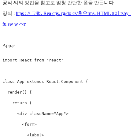
공식 씨의 방법을 참고로 엄청 간단한 폼을 만듭니다.
양식 :
htps : // 그럼. Rea ctjs. rg/do cs/후우rms. HTML #이 tsby -
fu sw w ぺr
App.js
import
React
from
'
react
'
class
App
extends
React
.
Component
{
render
()
{
return
(
<
div
className
=
"App"
>
<
form
>
<
label
>