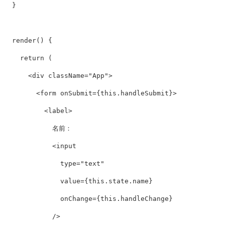
}
render
()
{
return
(
<
div
className
=
"App"
>
<
form
onSubmit
=
{
this
.
handleSubmit
}
>
<
label
>
            名前：

<
input
type
=
"text"
value
=
{
this
.
state
.
name
}
onChange
=
{
this
.
handleChange
}
/>