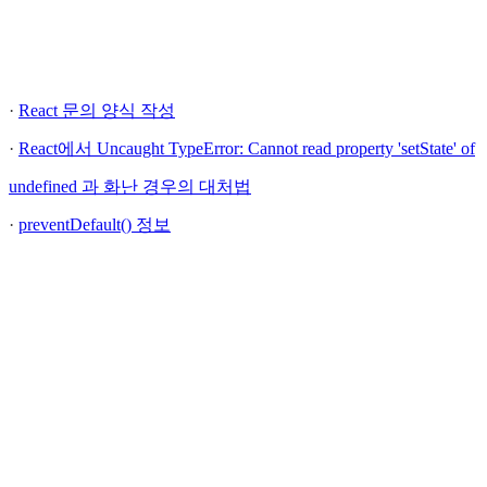
·
React 문의 양식 작성
·
React에서 Uncaught TypeError: Cannot read property 'setState' of
undefined 과 화난 경우의 대처법
·
preventDefault() 정보