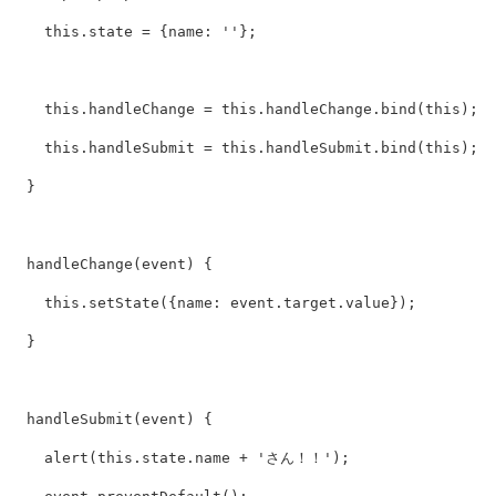
this
.
state
=
{
name
:
''
};
this
.
handleChange
=
this
.
handleChange
.
bind
(
this
);
this
.
handleSubmit
=
this
.
handleSubmit
.
bind
(
this
);
}
handleChange
(
event
)
{
this
.
setState
({
name
:
event
.
target
.
value
});
}
handleSubmit
(
event
)
{
alert
(
this
.
state
.
name
+
'
さん！！
'
);