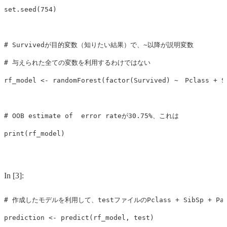
set.seed
(
754
)
# Survivedが目的変数（知りたい結果）で、~以降が説明変数
# 与えられた全ての変数を利用するわけではない
rf_model
<-
randomForest
(
factor
(
Survived
)
~
Pclass
+
S
# OOB estimate of  error rateが30.75%、これは
print
(
rf_model
)
In [3]:
# 作成したモデルを利用して、testファイルのPclass + SibSp + Par
prediction
<-
predict
(
rf_model
,
test
)