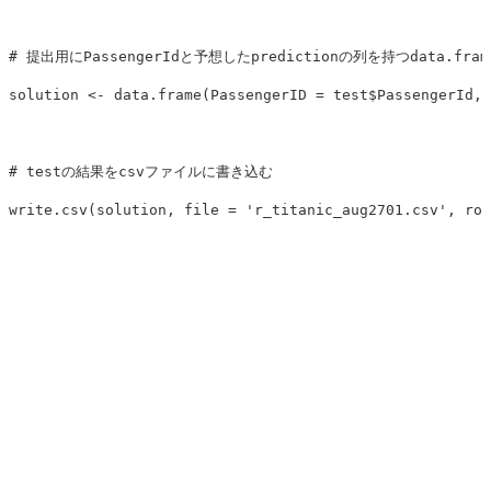
# 提出用にPassengerIdと予想したpredictionの列を持つdata.fr
solution
<-
data.frame
(
PassengerID
=
test
$
PassengerId
,
# testの結果をcsvファイルに書き込む
write.csv
(
solution
,
file
=
'r_titanic_aug2701.csv'
,
row