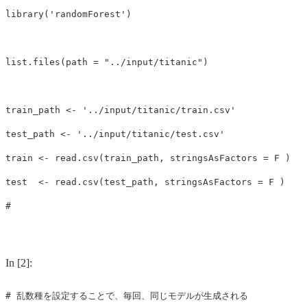
library
(
'randomForest'
)
list.files
(
path
=
"../input/titanic"
)
train_path
<-
'../input/titanic/train.csv'
test_path
<-
'../input/titanic/test.csv'
train
<-
read.csv
(
train_path
,
stringsAsFactors
=
F
)
test
<-
read.csv
(
test_path
,
stringsAsFactors
=
F
)
#
In [2]:
# 乱数種を設定することで、毎回、同じモデルが生成される