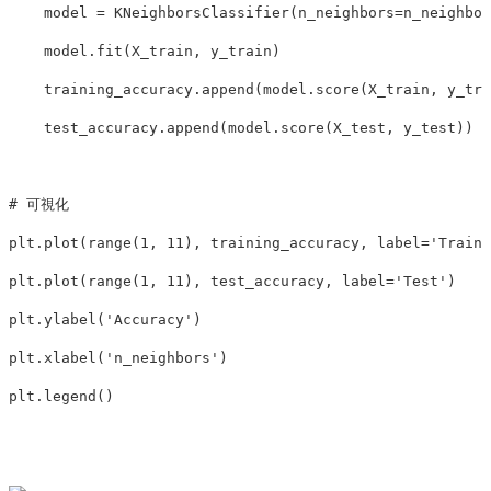
model
=
KNeighborsClassifier
(
n_neighbors
=
n_neighbor
model
.
fit
(
X_train
,
y_train
)
training_accuracy
.
append
(
model
.
score
(
X_train
,
y_tra
test_accuracy
.
append
(
model
.
score
(
X_test
,
y_test
))
plt
.
plot
(
range
(
1
,
11
),
training_accuracy
,
label
=
'Traini
plt
.
plot
(
range
(
1
,
11
),
test_accuracy
,
label
=
'Test'
)
plt
.
ylabel
(
'Accuracy'
)
plt
.
xlabel
(
'n_neighbors'
)
plt
.
legend
()