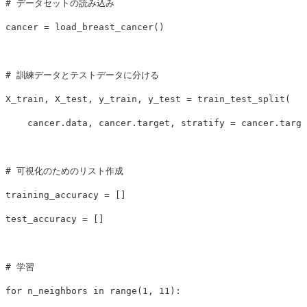
cancer
=
load_breast_cancer
()
X_train
,
X_test
,
y_train
,
y_test
=
train_test_split
(
cancer
.
data
,
cancer
.
target
,
stratify
=
cancer
.
targe
training_accuracy
=
[]
test_accuracy
=
[]
for
n_neighbors
in
range
(
1
,
11
):