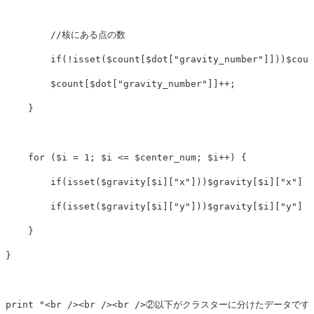
//核にある点の数
if
(
!
isset
(
$count
[
$dot
[
"gravity_number"
]]))
$coun
$count
[
$dot
[
"gravity_number"
]]
++
;
}
for
(
$i
=
1
;
$i
<=
$center_num
;
$i
++
)
{
if
(
isset
(
$gravity
[
$i
][
"x"
]))
$gravity
[
$i
][
"x"
]
/
if
(
isset
(
$gravity
[
$i
][
"y"
]))
$gravity
[
$i
][
"y"
]
/
}
}
print
"<br /><br /><br />②以下がクラスターに分けたデータです