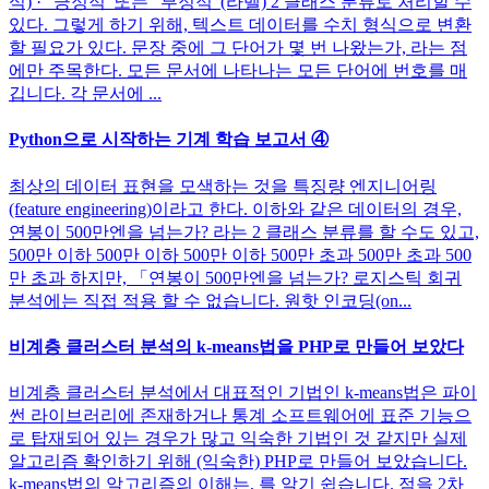
식) · "긍정적"또는 "부정적"(라벨) 2 클래스 분류로 처리할 수
있다. 그렇게 하기 위해, 텍스트 데이터를 수치 형식으로 변환
할 필요가 있다. 문장 중에 그 단어가 몇 번 나왔는가, 라는 점
에만 주목한다. 모든 문서에 나타나는 모든 단어에 번호를 매
깁니다. 각 문서에 ...
Python으로 시작하는 기계 학습 보고서 ④
최상의 데이터 표현을 모색하는 것을 특징량 엔지니어링
(feature engineering)이라고 한다. 이하와 같은 데이터의 경우,
연봉이 500만엔을 넘는가? 라는 2 클래스 분류를 할 수도 있고,
500만 이하 500만 이하 500만 이하 500만 초과 500만 초과 500
만 초과 하지만, 「연봉이 500만엔을 넘는가? 로지스틱 회귀
분석에는 직접 적용 할 수 없습니다. 원핫 인코딩(on...
비계층 클러스터 분석의 k-means법을 PHP로 만들어 보았다
비계층 클러스터 분석에서 대표적인 기법인 k-means법은 파이
썬 라이브러리에 존재하거나 통계 소프트웨어에 표준 기능으
로 탑재되어 있는 경우가 많고 익숙한 기법인 것 같지만 실제
알고리즘 확인하기 위해 (익숙한) PHP로 만들어 보았습니다.
k-means법의 알고리즘의 이해는, 를 알기 쉽습니다. 점을 2차