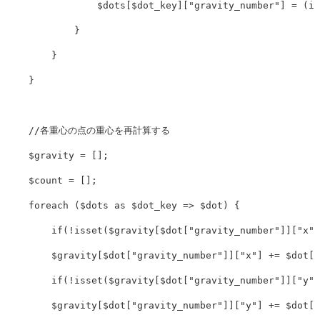
$dots
[
$dot_key
][
"gravity_number"
]
=
(
in
}
}
}
//各重心の点の重心を再計算する
$gravity
=
[];
$count
=
[];
foreach
(
$dots
as
$dot_key
=>
$dot
)
{
if
(
!
isset
(
$gravity
[
$dot
[
"gravity_number"
]][
"x"
]
$gravity
[
$dot
[
"gravity_number"
]][
"x"
]
+=
$dot
[
"
if
(
!
isset
(
$gravity
[
$dot
[
"gravity_number"
]][
"y"
]
$gravity
[
$dot
[
"gravity_number"
]][
"y"
]
+=
$dot
[
"