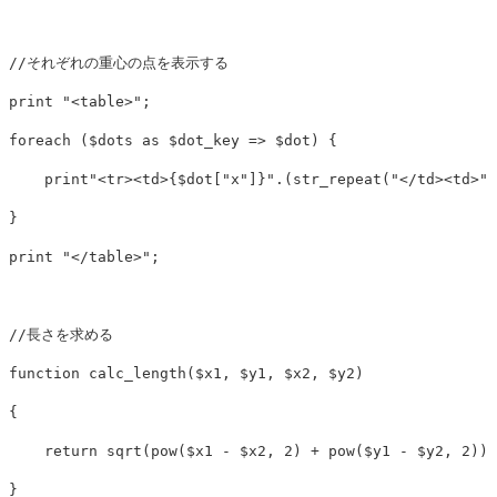
//それぞれの重心の点を表示する
print
"<table>"
;
foreach
(
$dots
as
$dot_key
=>
$dot
)
{
print
"<tr><td>
{
$dot
[
"x"
]
}
"
.
(
str_repeat
(
"</td><td>"
,
}
print
"</table>"
;
//長さを求める
function
calc_length
(
$x1
,
$y1
,
$x2
,
$y2
)
{
return
sqrt
(
pow
(
$x1
-
$x2
,
2
)
+
pow
(
$y1
-
$y2
,
2
));
}