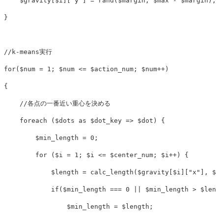
$gravity
[
$i
][
"y"
]
=
rand
(
$margin
,
$max
-
$margin
);
}
//k-means実行
for
(
$num
=
1
;
$num
<=
$action_num
;
$num
++
)
{
//各点の一番近い重心を決める
foreach
(
$dots
as
$dot_key
=>
$dot
)
{
$min_length
=
0
;
for
(
$i
=
1
;
$i
<=
$center_num
;
$i
++
)
{
$length
=
calc_length
(
$gravity
[
$i
][
"x"
],
$g
if
(
$min_length
===
0
||
$min_length
>
$leng
$min_length
=
$length
;