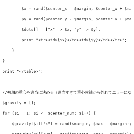
$x
=
rand
(
$center_x
-
$margin
,
$center_x
+
$mar
$y
=
rand
(
$center_y
-
$margin
,
$center_y
+
$mar
$dots
[]
=
[
"x"
=>
$x
,
"y"
=>
$y
];
print
"<tr><td>
{
$x
}
</td><td>
{
$y
}
</td></tr>"
;
}
}
print
"</table>"
;
//初期の重心を適当に決める（適当すぎて重心候補から外れてエラーにな
$gravity
=
[];
for
(
$i
=
1
;
$i
<=
$center_num
;
$i
++
)
{
$gravity
[
$i
][
"x"
]
=
rand
(
$margin
,
$max
-
$margin
);