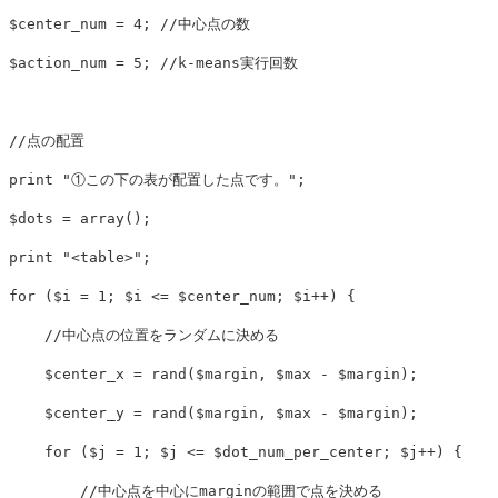
$center_num
=
4
;
//中心点の数
$action_num
=
5
;
//k-means実行回数
//点の配置
print
"①この下の表が配置した点です。"
;
$dots
=
array
();
print
"<table>"
;
for
(
$i
=
1
;
$i
<=
$center_num
;
$i
++
)
{
//中心点の位置をランダムに決める
$center_x
=
rand
(
$margin
,
$max
-
$margin
);
$center_y
=
rand
(
$margin
,
$max
-
$margin
);
for
(
$j
=
1
;
$j
<=
$dot_num_per_center
;
$j
++
)
{
//中心点を中心にmarginの範囲で点を決める