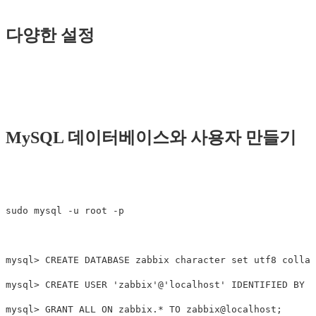
다양한 설정
MySQL 데이터베이스와 사용자 만들기
sudo mysql -u root -p

mysql> CREATE DATABASE zabbix character set utf8 collat
mysql> CREATE USER 'zabbix'@'localhost' IDENTIFIED BY
mysql> GRANT ALL ON zabbix.* TO zabbix@localhost;
