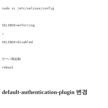
sudo vi /etc/selinux/config

SELINUX=enforcing

↓

SELINUX=disabled

サーバ再起動

default-authentication-plugin 변경