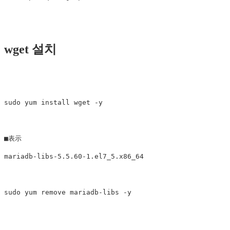
wget 설치
sudo yum install wget -y

■表示

mariadb-libs-5.5.60-1.el7_5.x86_64
