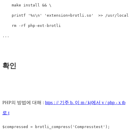
    make install && \

    printf '%s\n' 'extension=brotli.so'  >> /usr/local/
    rm -rf php-ext-brotli

확인
PHP의 방법에 대해 :
htps : // 기주 b. 이 m / kj에서 v / php - x tb
로 t
$compressed = brotli_compress('Compresstest');
