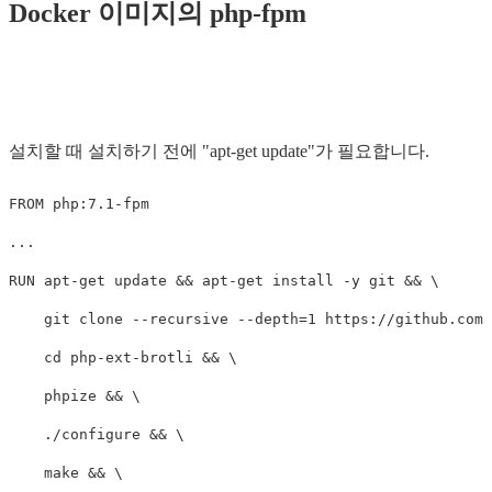
Docker 이미지의 php-fpm
설치할 때 설치하기 전에 "apt-get update"가 필요합니다.
FROM php:7.1-fpm

...

RUN apt-get update && apt-get install -y git && \

    git clone --recursive --depth=1 https://github.com/
    cd php-ext-brotli && \

    phpize && \

    ./configure && \

    make && \
