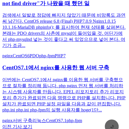
not find driver"가 나왔을 때 했던 일
검색에서 일발로 정답에 빠지지 않았기 때문에 비망록도 과연
써 남긴다. CentOS release 6.8 (Final) PHP7.0.9 Nginx1.0.15
10.1.16-MariaDB phpinfo(); 를 표시하여 현재 상태를 살펴본다.
본래는 PDO drivers의 사촌에 mysql이 들어있을 것. 어딘가에
서 php-mysqlnd 넣는 것이 좋다고 써 있었으므로 넣어 본다. 여
기가 조금...
nginx
CentOS6
PDO
php-fpm
PHP7
CentOS7.1에서 nginx를 사용한 웹 서버 구축
이번에는 CentOS7.1에서 nginx를 이용한 웹 서버를 구축했으
므로 절차를 정리해 둡니다. php nginx 먼저 웹 서버를 처리하
는 시스템 사용자를 만듭니다. EPEL 리포지토리 추가 리포지
토리 추가가 완료되면 다음 명령으로 PHP를 설치합니다. PHP
설치가 완료되면 PHP 설정 파일을 다음과 같이 편집합니다.
php.ini php.ini php-fpm의 실행 사용자를 hoge(1단...
nginx
서버 구축
리눅스
CentOS7.1
php-fpm
이전 기사 보기
🌙