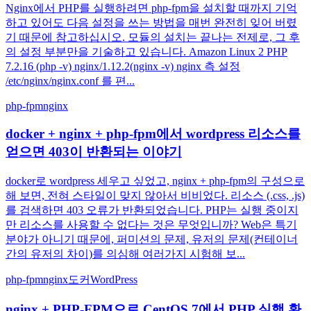
Nginx에서 PHP를 실행하려면 php-fpm을 설치할 때까지 기억
하고 있어도 다음 설정을 쓰는 방법을 매번 완전히 잊어 버렸
기 때문에 참고하십시오. 모듈의 설치는 끝나는 전제로, 그 후
의 설정 부분만을 기술하고 있습니다. Amazon Linux 2 PHP
7.2.16 (php -v) nginx/1.12.2(nginx -v) nginx 측 설정
/etc/nginx/nginx.conf 를 편...
php-fpm
nginx
docker + nginx + php-fpm에서 wordpress 리소스를
얻으면 403이 반환되는 이야기
docker로 wordpress 세우고 싶었고, nginx + php-fpm의 구성으로
해 보면, 전혀 스타일이 맞지 않아서 비비었다. 리소스 (.css, .js)
를 검색하면 403 오류가 반환되었습니다. PHP는 실행 중이지
만 리소스를 사용할 수 없다는 것은 무엇입니까? Web은 특기
분야가 아니기 때문에, 퍼미션의 문제, 유저의 문제(컨테이너
간의 유저의 차이)를 의심해 여러가지 시험해 보...
php-fpm
nginx
도커
WordPress
nginx + PHP-FPM으로 CentOS 7에서 PHP 실행 환