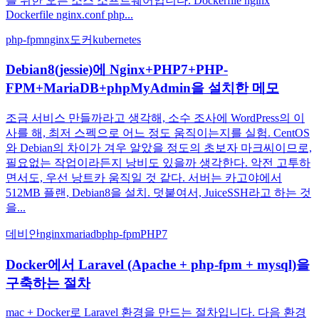
를 위한 오픈 소스 소프트웨어입니다. Dockerfile nginx
Dockerfile nginx.conf php...
php-fpm
nginx
도커
kubernetes
Debian8(jessie)에 Nginx+PHP7+PHP-
FPM+MariaDB+phpMyAdmin을 설치한 메모
조금 서비스 만들까라고 생각해, 소수 조사에 WordPress의 이
사를 해, 최저 스펙으로 어느 정도 움직이는지를 실험. CentOS
와 Debian의 차이가 겨우 알았을 정도의 초보자 마크씨이므로,
필요없는 작업이라든지 낭비도 있을까 생각한다. 악전 고투하
면서도, 우선 낭트카 움직일 것 같다. 서버는 카고야에서
512MB 플랜, Debian8을 설치. 덧붙여서, JuiceSSH라고 하는 것
을...
데비안
nginx
mariadb
php-fpm
PHP7
Docker에서 Laravel (Apache + php-fpm + mysql)을
구축하는 절차
mac + Docker로 Laravel 환경을 만드는 절차입니다. 다음 환경