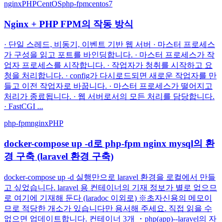
nginx
PHP
CentOS
php-fpm
centos7
Nginx + PHP FPM의 작동 방식
· 단일 스레드, 비동기, 이벤트 기반 웹 서버 · 마스터 프로세스
가 구성을 읽고 포트를 바인딩합니다. · 마스터 프로세스가 작
업자 프로세스를 시작합니다. · 작업자가 청취를 시작하고 요
청을 처리합니다. · config가 다시로드되면 새로운 작업자를 만
들고 이전 작업자로 바꿉니다. · 마스터 프로세스가 떨어지고
처리가 종료됩니다. · 웹 서버로서의 모든 처리를 담당합니다.
· FastCGI ...
php-fpm
nginx
PHP
docker-compose up -d로 php-fpm nginx mysql의 환
경 구축 (laravel 환경 구축)
docker-compose up -d 실행만으로 laravel 환경을 로컬에서 만들
고 싶었습니다. laravel 용 컨테이너의 기재 정보가 별로 없으므
로 여기에 기재해 둔다 (laradoc 이외로) ※초자신용의 메모이
므로 적당한 개소가 있습니다만 용서해 주세요. 직접 읽을 수
없으면 업데이트합니다. 컨테이너 3개 ・php(app)--laravel의 자