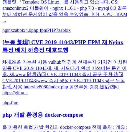
템플릿 「Template OS Linux」를 사용하고 있습니다. OS:
amazonlinux2 미들웨어 - nginx 1.16.1 - php 7.3 - mysql 8.0 결론
부터 말하면 문제없이 값을 얻을 수있었습니다! - CPU - RAM
...
nginx
zabbix4.0
php-fpm
PHP7
zabbix
[누동 复现] CVE-2019-11043/PHP-FPM 재 Nginx
특정 배치 하충정 대호도행
环境准备 가능한 사용 vulhub적 경계 선재본지 가치건 이치탄
명동 CVE-2019-11043재. 재. 시모타키 완성 미쓰미분 문건 이
후, 재.www 随后访问 CVE-2019-11043 즉시 공구 준환 访问
CVE-2019-11043/www 즉시 생성 CVE-2019-11043 공구 누동
對现 사용 http://ip:8080/index.php 공연루동 경경 随后访问
https://githu...
php-fpm
php 개발 환경용 docker-compose
을 이용한 로컬 개발 환경의 docker-compose 전체 출처 : 개요 :