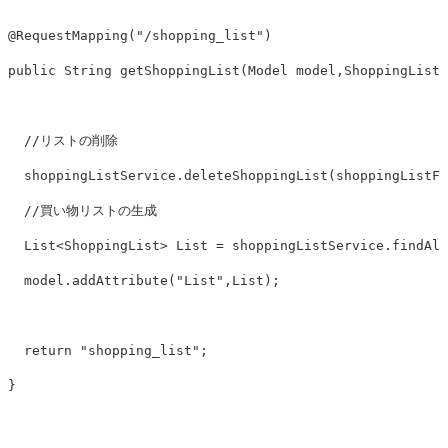
@RequestMapping
(
"/shopping_list"
)
public
String
getShoppingList
(
Model
model
,
ShoppingListF
//リストの削除
shoppingListService
.
deleteShoppingList
(
shoppingListFo
//買い物リストの生成
List
<
ShoppingList
>
List
=
shoppingListService
.
findAll
model
.
addAttribute
(
"List"
,
List
);
return
"shopping_list"
;
}