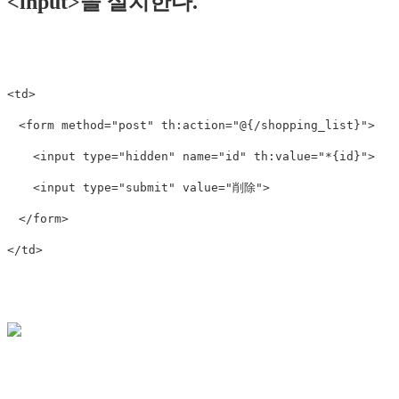
<input>을 설치한다.
<td>
<form
method=
"post"
th:action=
"@{/shopping_list}"
>
<input
type=
"hidden"
name=
"id"
th:value=
"*{id}"
>
<input
type=
"submit"
value=
"削除"
>
</form>
</td>