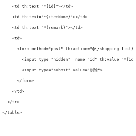
<td
th:text=
"*{id}"
></td>
<td
th:text=
"*{itemName}"
></td>
<td
th:text=
"*{remark}"
></td>
<td>
<form
method=
"post"
th:action=
"@{/shopping_list}"
<input
type=
"hidden"
name=
"id"
th:value=
"*{id}
<input
type=
"submit"
value=
"削除"
>
</form>
</td>
</tr>
</table>