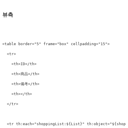
뷰측
<table
border=
"5"
frame=
"box"
cellpadding=
"15"
>
<tr>
<th>
ID
</th>
<th>
商品
</th>
<th>
備考
</th>
<th></th>
</tr>
<tr
th:each=
"shoppingList:${List}"
th:object=
"${shopp