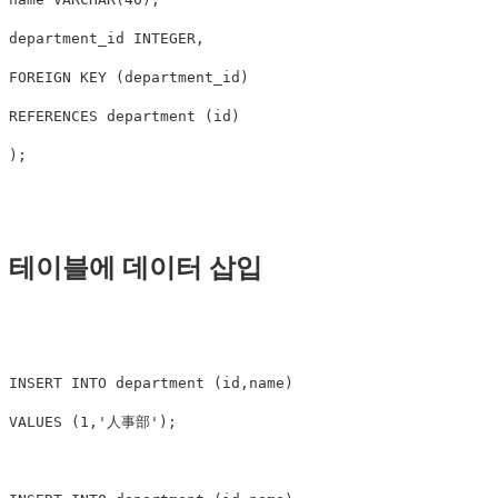
department_id
INTEGER
,
FOREIGN
KEY
(
department_id
)
REFERENCES
department
(
id
)
);
테이블에 데이터 삽입
INSERT
INTO
department
(
id
,
name
)
VALUES
(
1
,
'人事部'
);