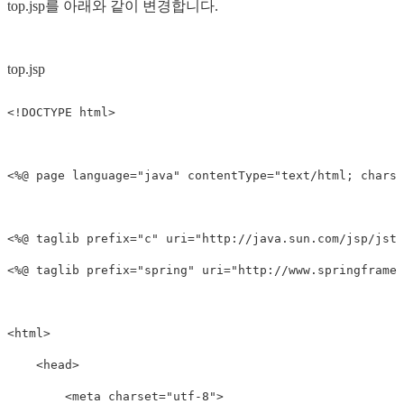
top.jsp를 아래와 같이 변경합니다.
top.jsp
<!DOCTYPE html>
<
%@
page
language=
"java"
contentType=
"text/html; charse
<
%@
taglib
prefix=
"c"
uri=
"http://java.sun.com/jsp/jstl
<
%@
taglib
prefix=
"spring"
uri=
"http://www.springframew
<html>
<head>
<meta
charset=
"utf-8"
>