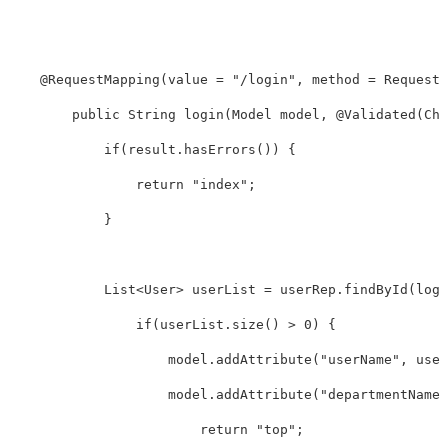
@RequestMapping
(
value
=
"/login"
,
method
=
RequestM
public
String
login
(
Model
model
,
@Validated
(
Che
if
(
result
.
hasErrors
())
{
return
"index"
;
}
List
<
User
>
userList
=
userRep
.
findById
(
logi
if
(
userList
.
size
()
>
0
)
{
model
.
addAttribute
(
"userName"
,
user
model
.
addAttribute
(
"departmentName"
return
"top"
;