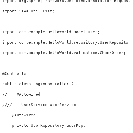
import
org.springframework.web.bind.annotation.RequestM
import
java.util.List
;
import
com.example.HelloWorld.model.User
;
import
com.example.HelloWorld.repository.UserRepository
import
com.example.HelloWorld.validation.CheckOrder
;
@Controller
public
class
LoginController
{
//    @Autowired
////    UserService userService;
@Autowired
private
UserRepository
userRep
;