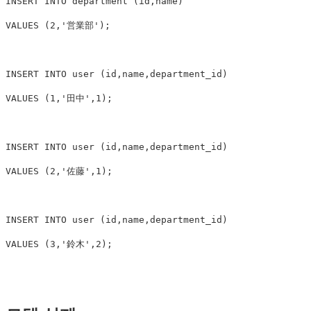
INSERT
INTO
department
(
id
,
name
)
VALUES
(
2
,
'営業部'
);
INSERT
INTO
user
(
id
,
name
,
department_id
)
VALUES
(
1
,
'田中'
,
1
);
INSERT
INTO
user
(
id
,
name
,
department_id
)
VALUES
(
2
,
'佐藤'
,
1
);
INSERT
INTO
user
(
id
,
name
,
department_id
)
VALUES
(
3
,
'鈴木'
,
2
);