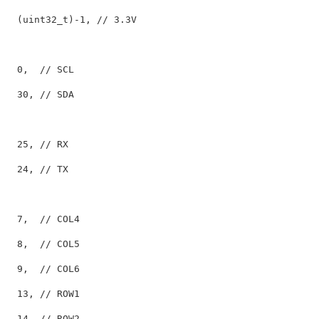
(
uint32_t
)
-
1
,
// 3.3V
0
,
// SCL
30
,
// SDA
25
,
// RX
24
,
// TX
7
,
// COL4
8
,
// COL5
9
,
// COL6
13
,
// ROW1
14
,
// ROW2