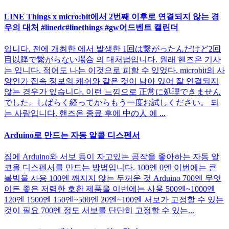
LINE Things x micro:bit에서 2번째 이후로 연결되지 않는 경
우의 대처 #linedc#linethings #gw어드벤트 캘린더
입니다. 전에 개최한 에서 발생한 1回は繋がったんだけど2回
目以降で繋がらない場合 의 대처법입니다. 원래 핸즈온 기사
는 입니다. 적어도 나는 이것으로 피할 수 있었다. microbit의 사
양인가 접속 정보의 캐쉬와 같은 것이 남아 있어 잘 연결되지
않는 경우가 있습니다. 이런 느낌으로 正常に処理できません
でした。しばらく経ってからもう一度お試しください。 되
는 사람입니다. 핸즈온 종료 후에 中の人 에 ...
Arduino로 만드는 자동 알콜 디스펜서
집에 Arduino와 서보 등이 자고있는 공작을 좋아하는 자동 알
코올 디스펜서를 만드는 방법입니다. 100엔 0엔 이번에는 큰
볼빅을 사용 100엔 깨지지 않는 두꺼운 것 Arduino 700엔 무엇
이든 좋은 저렴한 호환 제품을 이번에는 사용 500엔~1000엔
120엔 1500엔 150엔~500엔 20엔~100엔 서보가 고정할 수 있는
것이 필요 700엔 정도 서보를 단단히 고정할 수 있는...