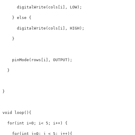
digitalWrite
(
cols
[
i
],
LOW
);
}
else
{
digitalWrite
(
cols
[
i
],
HIGH
);
}
pinMode
(
rows
[
i
],
OUTPUT
);
}
}
void
loop
(){
for
(
int
i
=
0
;
i
<
5
;
i
++
)
{
for
(
int
j
=
0
;
j
<
5
;
j
++
){