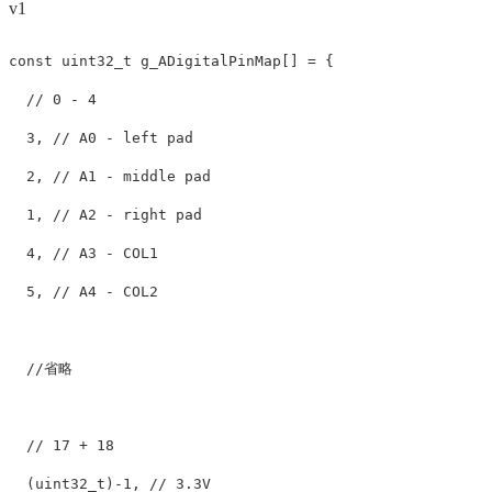
v1
const
uint32_t
g_ADigitalPinMap
[]
=
{
// 0 - 4
3
,
// A0 - left pad
2
,
// A1 - middle pad
1
,
// A2 - right pad
4
,
// A3 - COL1
5
,
// A4 - COL2
//省略
// 17 + 18
(
uint32_t
)
-
1
,
// 3.3V