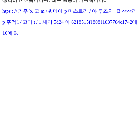
생각하고 싶습니다만, 최근 활동이 대단합니다...
htps : // 기주 b. 코 m / 씨데에 p 미스트리 / 아 루즈의 - B ぺぺ리
p 주걱 l / 코미 t / 1 세아 5d24 아 6218515f180811837784c1742에
10에 0c