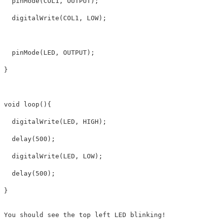
pinMode
(
COL1
,
OUTPUT
);
digitalWrite
(
COL1
,
LOW
);
pinMode
(
LED
,
OUTPUT
);
}
void
loop
(){
digitalWrite
(
LED
,
HIGH
);
delay
(
500
);
digitalWrite
(
LED
,
LOW
);
delay
(
500
);
}
You should see the top left LED blinking!