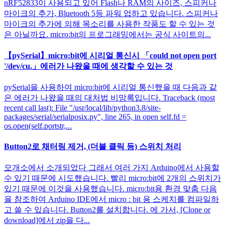
nRF52833이 사용되고 있어 Flash나 RAM의 사이즈, 스피커나
마이크의 추가, Bluetooth 5등 파워 업하고 있습니다. 스피커나
마이크의 추가에 의해 목소리를 사용한 작품도 할 수 있는 것
은 아닐까요. micro:bit의 프로그래밍에서는 공식 사이트의...
【pySerial】micro:bit에 시리얼 통신시 「could not open port
'/dev/cu.」에러가 나왔을 때에 생각할 수 있는 것
pySerial을 사용하여 micro:bit에 시리얼 통신했을 때 다음과 같
은 에러가 나왔을 때의 대처법 비망록입니다. Traceback (most
recent call last): File "/usr/local/lib/python3.8/site-
packages/serial/serialposix.py", line 265, in open self.fd =
os.open(self.portstr,...
Button2로 채터링 제거, (더블 클릭 등) 스위치 처리
모개소에서 소개되었다 그래서 여러 가지 Arduino에서 사용할
수 있기 때문에 시도했습니다. 빨리 micro:bit에 2개의 스위치가
있기 때문에 이것을 사용했습니다. micro:bit용 환경 맞춤 다음
을 참조하여 Arduino IDE에서 micro : bit 용 스케치를 컴파일하
고 쓸 수 있습니다. Button2를 설치합니다. 에 가서, [Clone or
download]에서 zip을 다...