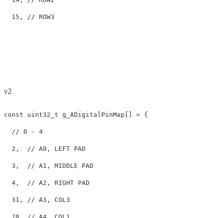
15
,
// ROW3
v2
const
uint32_t
g_ADigitalPinMap
[]
=
{
// 0 - 4
2
,
// A0, LEFT PAD
3
,
// A1, MIDDLE PAD
4
,
// A2, RIGHT PAD
31
,
// A3, COL3
28
,
// A4, COL1