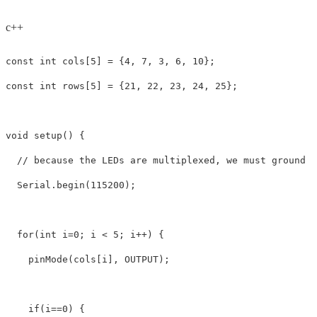
c++
const
int
cols
[
5
]
=
{
4
,
7
,
3
,
6
,
10
};
const
int
rows
[
5
]
=
{
21
,
22
,
23
,
24
,
25
};
void
setup
()
{
// because the LEDs are multiplexed, we must ground t
Serial
.
begin
(
115200
);
for
(
int
i
=
0
;
i
<
5
;
i
++
)
{
pinMode
(
cols
[
i
],
OUTPUT
);
if
(
i
==
0
)
{