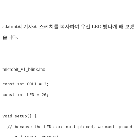
adafruit의 기사의 스케치를 복사하여 우선 LED 빛나게 해 보겠
습니다.
microbit_v1_blink.ino
const
int
COL1
=
3
;
const
int
LED
=
26
;
void
setup
()
{
// because the LEDs are multiplexed, we must ground t