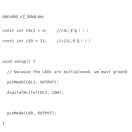
microbit_v2_blink.ino
const
int
COL1
=
4
;
//←4にする！！！
const
int
LED
=
21
;
//←21にする！！！
void
setup
()
{
// because the LEDs are multiplexed, we must ground t
pinMode
(
COL1
,
OUTPUT
);
digitalWrite
(
COL1
,
LOW
);
pinMode
(
LED
,
OUTPUT
);
}