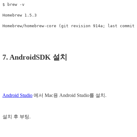
$ 
brew 
-v
Homebrew 1.5.3

Homebrew/homebrew-core 
(
git revision 914a
;
 last commit
7. AndroidSDK 설치
Android Studio
에서 Mac용 Android Studio를 설치.
설치 후 부팅.