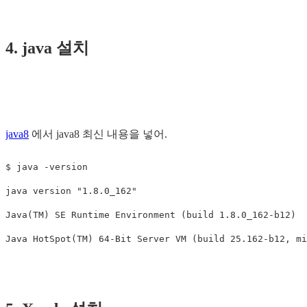
4. java 설치
java8
에서 java8 최신 내용을 넣어.
$ 
java 
-version
java version 
"1.8.0_162"
Java
(
TM
)
 SE Runtime Environment 
(
build 1.8.0_162-b12
)
Java HotSpot
(
TM
)
 64-Bit Server VM 
(
build 25.162-b12, mi