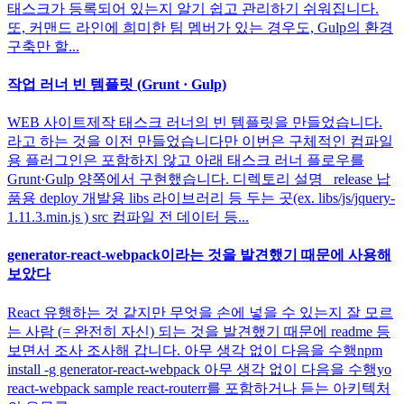
태스크가 등록되어 있는지 알기 쉽고 관리하기 쉬워집니다.
또, 커맨드 라인에 희미한 팀 멤버가 있는 경우도, Gulp의 환경
구축만 할...
작업 러너 빈 템플릿 (Grunt · Gulp)
WEB 사이트제작 태스크 러너의 빈 템플릿을 만들었습니다.
라고 하는 것을 이전 만들었습니다만 이번은 구체적인 컴파일
용 플러그인은 포함하지 않고 아래 태스크 러너 플로우를
Grunt·Gulp 양쪽에서 구현했습니다. 디렉토리 설명 _release 납
품용 deploy 개발용 libs 라이브러리 등 두는 곳(ex. libs/js/jquery-
1.11.3.min.js ) src 컴파일 전 데이터 등...
generator-react-webpack이라는 것을 발견했기 때문에 사용해
보았다
React 유행하는 것 같지만 무엇을 손에 넣을 수 있는지 잘 모르
는 사람 (= 완전히 자신) 되는 것을 발견했기 때문에 readme 등
보면서 조사 조사해 갑니다. 아무 생각 없이 다음을 수행npm
install -g generator-react-webpack 아무 생각 없이 다음을 수행yo
react-webpack sample react-routerr를 포함하거나 듣는 아키텍처