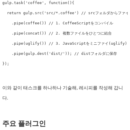
gulp
.
task
(
'
coffee
'
,
function
(){
return
gulp
.
src
(
'
src/*.coffee
'
)
// srcフォルダからファ
.
pipe
(
coffee
())
// 1. CoffeeScriptをコンパイル
.
pipe
(
concat
())
// 2. 複数ファイルをひとつに結合
.
pipe
(
uglify
())
// 3. JavaScriptをミニファイ(uglify)
.
pipe
(
gulp
.
dest
(
'
dist/
'
));
// distフォルダに保存
});
이와 같이 태스크를 하나하나 기술해, 레시피를 작성해 갑니
다.
주요 플러그인