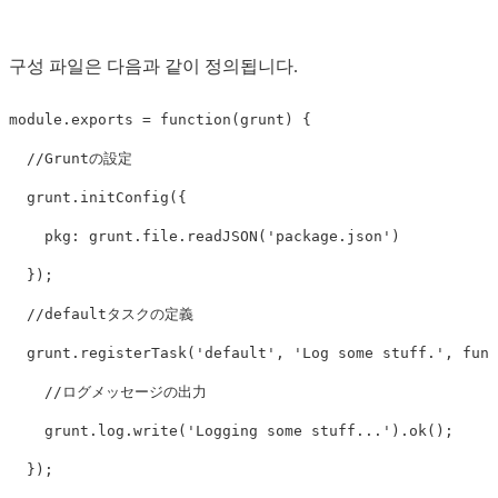
구성 파일은 다음과 같이 정의됩니다.
module
.
exports
=
function
(
grunt
)
{
//Gruntの設定
grunt
.
initConfig
({
pkg
:
grunt
.
file
.
readJSON
(
'
package.json
'
)
});
//defaultタスクの定義
grunt
.
registerTask
(
'
default
'
,
'
Log some stuff.
'
,
func
//ログメッセージの出力
grunt
.
log
.
write
(
'
Logging some stuff...
'
).
ok
();
});