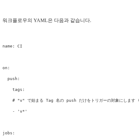
워크플로우의 YAML은 다음과 같습니다.
name
:
CI
on
:
push
:
tags
:
# "v" で始まる Tag 名の push だけをトリガーの対象にします (e.
-
'
v*'
jobs
: