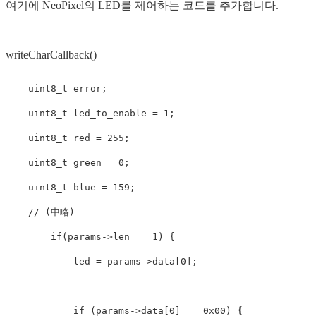
여기에 NeoPixel의 LED를 제어하는 ​​코드를 추가합니다.
writeCharCallback()
uint8_t
error
;
uint8_t
led_to_enable
=
1
;
uint8_t
red
=
255
;
uint8_t
green
=
0
;
uint8_t
blue
=
159
;
// (中略)
if
(
params
->
len
==
1
)
{
led
=
params
->
data
[
0
];
if
(
params
->
data
[
0
]
==
0x00
)
{