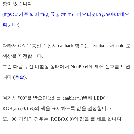
항이 있습니다.
(
htps : // 기주 b. 이 m/ぁゔぁlc/n rf51-네오피ぇl/bぉb/마s r/네오
피ぇl. c
)
따라서 GATT 통신 수신시 callback 함수는 neopixel_set_color로
색상을 지정합니다.
그런 다음 무선 비활성 상태에서 NeoPixel에 제어 신호를 보냅
니다 (
후술
).
여기서 "00"을 받으면 led_to_enable(=1)번째 LED에
RGB(255,0,159)의 색을 표시하도록 값을 설정합니다.
또, "00"이외의 경우는, RGB(0,0,0)의 값을 를 세트 합니다.