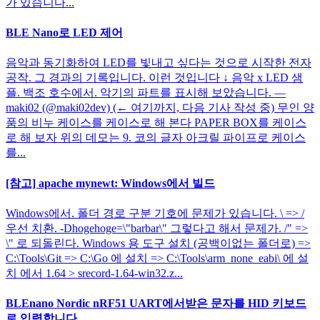
가 있습니다...
BLE Nano로 LED 제어
음악과 동기화하여 LED를 빛내고 싶다는 것으로 시작한 전자
공작. 그 경과의 기록입니다. 이런 것입니다 ↓ 음악 x LED 샘
플. 백조 호수에서. 악기의 파트를 표시해 보았습니다. —
maki02 (@maki02dev) (← 여기까지, 다음 기사 작성 중) 무인 양
품의 비누 케이스를 케이스로 해 본다 PAPER BOX를 케이스
로 해 보자 위의 데모는 9. 코의 글자 아크릴 파이프로 케이스
를...
[참고] apache mynewt: Windows에서 빌드
Windows에서. 폴더 경로 구분 기호에 문제가 있습니다. \ => /
우선 치환. -Dhogehoge=\"barbar\" 그렇다고 해서 문제가. /" =>
\" 로 되돌린다. Windows 용 도구 설치 (공백이없는 폴더로) =>
C:\Tools\Git => C:\Go 에 설치 => C:\Tools\arm_none_eabi\ 에 설
치 에서 1.64 > srecord-1.64-win32.z...
BLEnano Nordic nRF51 UART에서받은 문자를 HID 키보드
로 입력합니다.