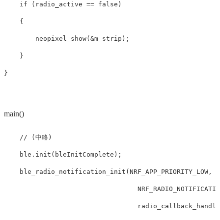
if
(
radio_active
==
false
)
{
neopixel_show
(
&
m_strip
);
}
}
main()
// (中略)
ble
.
init
(
bleInitComplete
);
ble_radio_notification_init
(
NRF_APP_PRIORITY_LOW
,
NRF_RADIO_NOTIFICATIO
radio_callback_handle