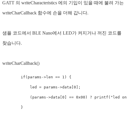
GATT 의 writeCharacteristics 에의 기입이 있을 때에 불려 가는
writeCharCallback 함수에 손을 더해 갑니다.
샘플 코드에서 BLE Nano에서 LED가 켜지거나 꺼진 코드를
찾습니다.
writeCharCallback()
if
(
params
->
len
==
1
)
{
led
=
params
->
data
[
0
];
(
params
->
data
[
0
]
==
0x00
)
?
printf
(
"led on
\
}