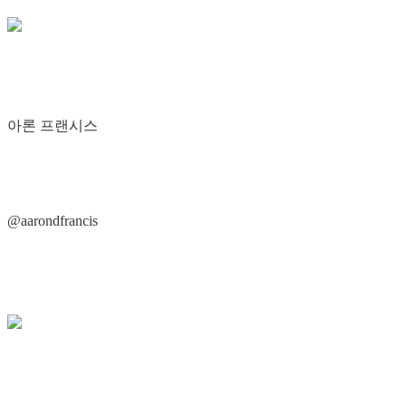
아론 프랜시스
@aarondfrancis