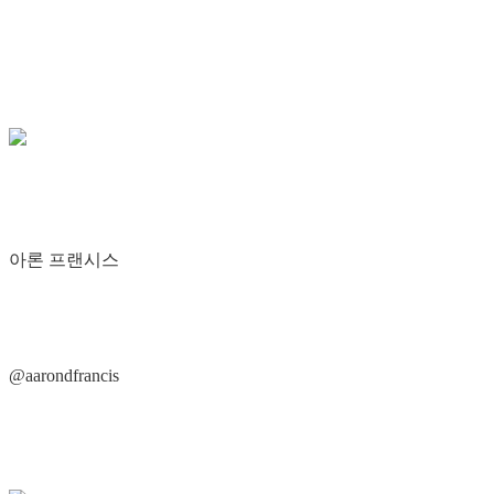
아론 프랜시스
@aarondfrancis