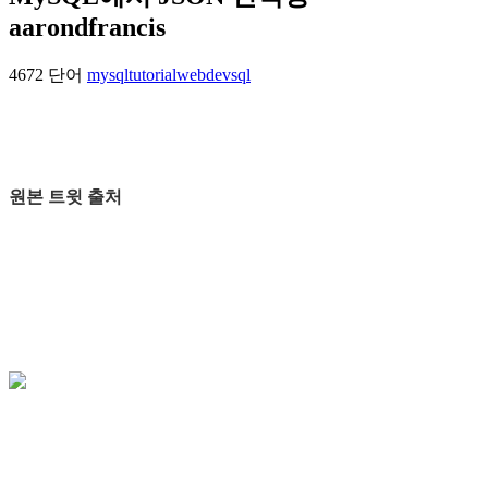
aarondfrancis
4672 단어
mysql
tutorial
webdev
sql
원본 트윗 출처