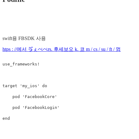
swift용 FBSDK 사용
htps : //에서 ゔぇぺぺrs. 후세보오 k. 코 m / cs / su / ft / 껌
use_frameworks!

target 'my_ios' do

    pod 'FacebookCore'

    pod 'FacebookLogin'
