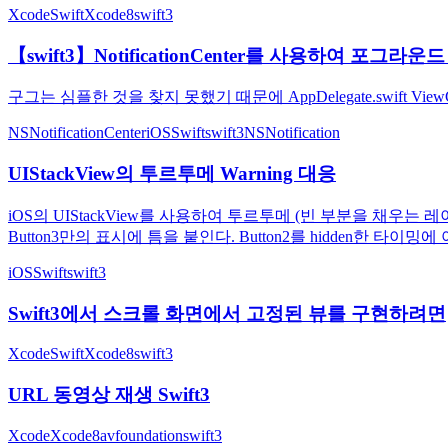
Xcode
Swift
Xcode8
swift3
【swift3】NotificationCenter를 사용하여 포그라
구그는 심플한 것을 찾지 못했기 때문에 AppDelegate.swift ViewController
NSNotificationCenter
iOS
Swift
swift3
NSNotification
UIStackView의 투르투메 Warning 대응
iOS의 UIStackView를 사용하여 투르투메 (빈 부분을 채우는 레이아웃
Button3만의 표시에 틈을 붙인다. Button2를 hidden한 타이밍에 아
iOS
Swift
swift3
Swift3에서 스크롤 화면에서 고정된 뷰를 구현하려면
Xcode
Swift
Xcode8
swift3
URL 동영상 재생 Swift3
Xcode
Xcode8
avfoundation
swift3