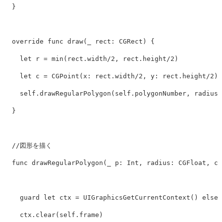
}
override
func
draw
(
_
rect
:
CGRect
)
{
let
r
=
min
(
rect
.
width
/
2
,
rect
.
height
/
2
)
let
c
=
CGPoint
(
x
:
rect
.
width
/
2
,
y
:
rect
.
height
/
2
)
self
.
drawRegularPolygon
(
self
.
polygonNumber
,
radius
:
}
//図形を描く
func
drawRegularPolygon
(
_
p
:
Int
,
radius
:
CGFloat
,
ce
guard
let
ctx
=
UIGraphicsGetCurrentContext
()
else
ctx
.
clear
(
self
.
frame
)