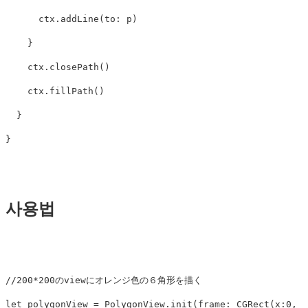
ctx
.
addLine
(
to
:
p
)
}
ctx
.
closePath
()
ctx
.
fillPath
()
}
}
사용법
//200*200のviewにオレンジ色の６角形を描く
let
polygonView
=
PolygonView
.
init
(
frame
:
CGRect
(
x
:
0
,
y