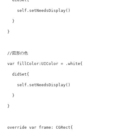
self
.
setNeedsDisplay
()
}
}
//図形の色
var
fillColor
:
UIColor
=
.
white
{
didSet
{
self
.
setNeedsDisplay
()
}
}
override
var
frame
:
CGRect
{