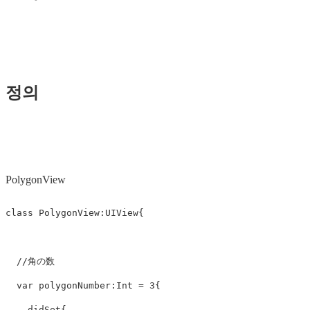
정의
PolygonView
class
PolygonView
:
UIView
{
//角の数
var
polygonNumber
:
Int
=
3
{
didSet
{