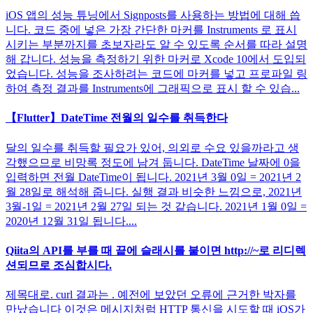
iOS 앱의 성능 튜닝에서 Signposts를 사용하는 방법에 대해 씁
니다. 코드 중에 넣은 가장 간단한 마커를 Instruments 로 표시
시키는 부분까지를 초보자라도 알 수 있도록 순서를 따라 설명
해 갑니다. 성능을 측정하기 위한 마커로 Xcode 10에서 도입되
었습니다. 성능을 조사하려는 코드에 마커를 넣고 프로파일 링
하여 측정 결과를 Instruments에 그래픽으로 표시 할 수 있습...
【Flutter】DateTime 전월의 일수를 취득한다
달의 일수를 취득할 필요가 있어, 의외로 수요 있을까라고 생
각했으므로 비망록 정도에 남겨 둡니다. DateTime 날짜에 0을
입력하면 전월 DateTime이 됩니다. 2021년 3월 0일 = 2021년 2
월 28일로 해석해 줍니다. 실행 결과 비슷한 느낌으로, 2021년
3월-1일 = 2021년 2월 27일 되는 것 같습니다. 2021년 1월 0일 =
2020년 12월 31일 됩니다....
Qiita의 API를 부를 때 끝에 슬래시를 붙이면 http://~로 리디렉
션되므로 조심합시다.
제목대로. curl 결과는 . 예전에 보았던 오류에 근거한 박자를
만났습니다 이것은 메시지처럼 HTTP 통신을 시도할 때 iOS가