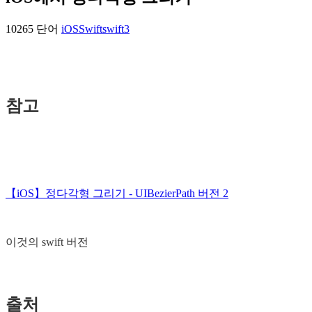
10265 단어
iOS
Swift
swift3
참고
【iOS】정다각형 그리기 - UIBezierPath 버전 2
이것의 swift 버전
출처