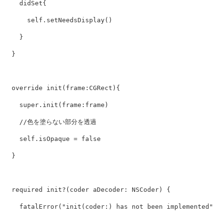
didSet
{
self
.
setNeedsDisplay
()
}
}
override
init
(
frame
:
CGRect
){
super
.
init
(
frame
:
frame
)
//色を塗らない部分を透過
self
.
isOpaque
=
false
}
required
init
?(
coder
aDecoder
:
NSCoder
)
{
fatalError
(
"init(coder:) has not been implemented"
)