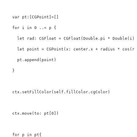
var
pt
:[
CGPoint
]
=
[]
for
i
in
0
..<
p
{
let
rad
:
CGFloat
=
CGFloat
(
Double
.
pi
*
Double
(
i
)
let
point
=
CGPoint
(
x
:
center
.
x
+
radius
*
cos
(
ra
pt
.
append
(
point
)
}
ctx
.
setFillColor
(
self
.
fillColor
.
cgColor
)
ctx
.
move
(
to
:
pt
[
0
])
for
p
in
pt
{