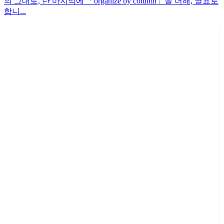
의 그대로, 단 마지막에 「organize by column」을 더해, 열표로
합니...