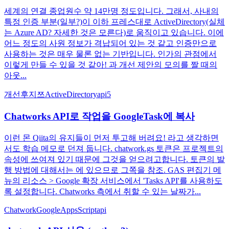
세계의 연결 종업원수 약 14만명 정도입니다. 그래서, 사내의
특정 인증 부분(일부?)이 이하 프레스대로 ActiveDirectory(실체
는 Azure AD? 자세한 것은 모른다)로 움직이고 있습니다. 이에
어느 정도의 사원 정보가 격납되어 있는 것 같고 인증만으로
사용하는 것은 매우 물론 없는 기반입니다. 인가의 관점에서
이렇게 만들 수 있을 것 같아! 과 개선 제안의 모의를 짤 때의
아웃...
개선
후지쯔
ActiveDirectory
api
5
Chatworks API로 작업을 GoogleTask에 복사
이런 몬 Qiita의 유지들이 먼저 투고해 버려요! 라고 생각하면
서도 학습 메모로 던져 둡니다. chatwork.gs 토큰은 프로젝트의
속성에 쓰여져 있기 때문에 그것을 얻으려고합니다. 토큰의 발
행 방법에 대해서는 에 있으므로 그쪽을 참조. GAS 편집기 메
뉴의 리소스 > Google 확장 서비스에서 'Tasks API'를 사용하도
록 설정합니다. Chatworks 측에서 취할 수 있는 날짜가...
Chatwork
GoogleAppsScript
api