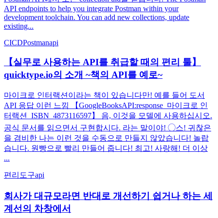
API endpoints to help you integrate Postman within your
development toolchain. You can add new collections, update
existing...
CICD
Postman
api
【실무로 사용하는 API를 취급할 때의 편리 툴】
quicktype.io의 소개 ~책의 API를 예로~
마이크로 인터랙션이라는 책이 있습니다만! 예를 들어 도서
API 응답 이런 느낌 【GoogleBooksAPI:response_마이크로 인
터랙션_ISBN_4873116597】 음, 이것을 모델에 사용하십시오.
공식 문서를 읽으면서 구현합시다. 라는 말이야! ◯스! 귀찮은
을 겸비한 나는 이런 것을 수동으로 만들지 않았습니다! 놀랍
습니다. 원빵으로 빨리 만들어 줍니다! 최고! 사랑해! 더 이상
...
편리
도구
api
회사가 대규모라면 반대로 개선하기 쉽거나 하는 세
계선의 차창에서