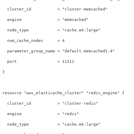
  cluster_id           = "cluster-memcached"

  engine               = "memcached"

  node_type            = "cache.m4.large"

  num_cache_nodes      = 4

  parameter_group_name = "default.memcached1.4"

  port                 = 11211

}

resource "aws_elasticache_cluster" "redis_engine" {

  cluster_id           = "cluster-redis"

  engine               = "redis"

  node_type            = "cache.m4.large"
