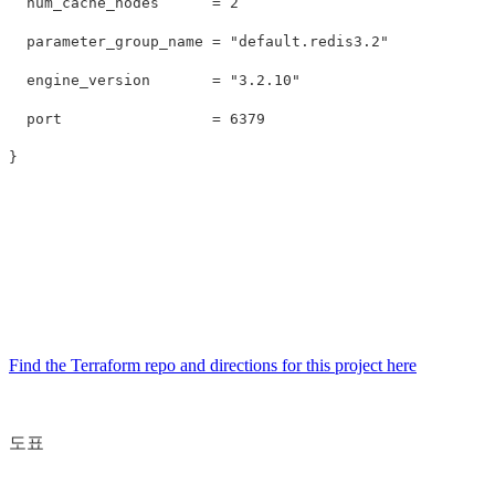
  num_cache_nodes      = 2

  parameter_group_name = "default.redis3.2"

  engine_version       = "3.2.10"

  port                 = 6379

}

Find the Terraform repo and directions for this project here
도표