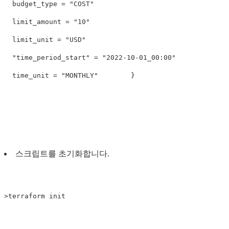
  budget_type = "COST"

  limit_amount = "10"

  limit_unit = "USD"

  "time_period_start" = "2022-10-01_00:00"

  time_unit = "MONTHLY"        }

스크립트를 초기화합니다.