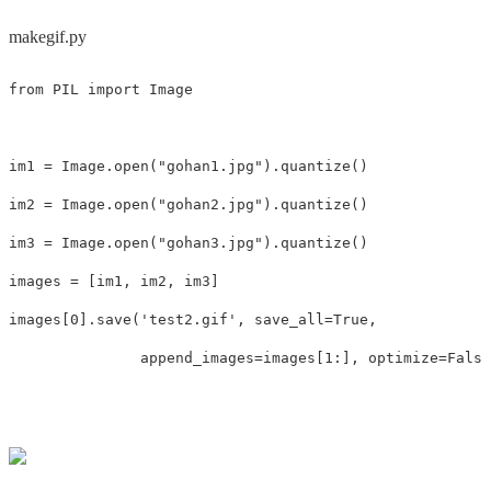
makegif.py
from
PIL
import
Image
im1
=
Image
.
open
(
"gohan1.jpg"
).
quantize
()
im2
=
Image
.
open
(
"gohan2.jpg"
).
quantize
()
im3
=
Image
.
open
(
"gohan3.jpg"
).
quantize
()
images
=
[
im1
,
im2
,
im3
]
images
[
0
].
save
(
'test2.gif'
,
save_all
=
True
,
append_images
=
images
[
1
:],
optimize
=
False