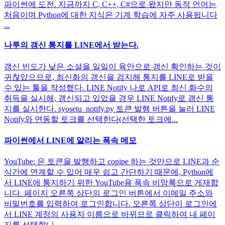
파이썬에 도전. 지금까지 C, C++, C#으로 왔지만 동적 언어는
처음이며 Python에 대한 지식은 기계 학습에 자주 사용됩니다
...
나루의 갱신 통지를 LINE에서 받는다.
갱신 빈도가 낮은 소설을 일일이 육안으로 갱신 확인하는 것이
귀찮았으므로, 최신화의 갱신을 검지해 통지를 LINE로 받을
수 있는 툴을 작성했다. LINE Notify 나로 API로 최신 화수의
취득을 실시해, 갱신되고 있었을 경우 LINE Notify로 갱신 통
지를 실시한다. syosetu_notify.py 토큰 발행 버튼을 눌러 LINE
Notify와 연동할 토크를 선택한다(선택한 토크에...
파이썬에서 LINE에 알리는 폭속 메모
YouTube: 은 토큰을 발행하고 copipe 하는 것만으로 LINE과 순
식간에 연계할 수 있어 매우 쉽고 간단하기 때문에, Python에
서 LINE에 통지하기 위한 YouTube용 폭속 비망록으로 게재합
니다. 페이지 오른쪽 상단의 로그인 버튼에서 이메일 주소와
비밀번호를 입력하여 로그인합니다. 오른쪽 상단이 로그인에
서 LINE 계정의 사용자 이름으로 바뀌므로 클릭하여 내 페이
지를 선택합니...