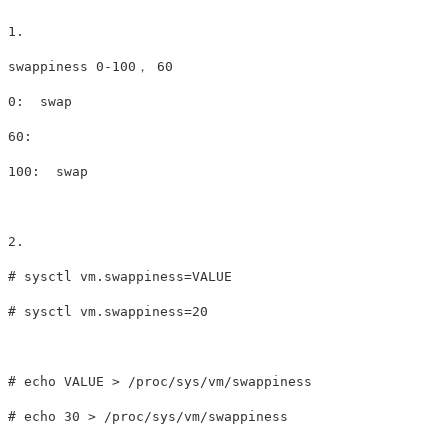
1.  

swappiness 0-100， 60

0:  swap

60:  

100:  swap

2.  

# sysctl vm.swappiness=VALUE

# sysctl vm.swappiness=20

# echo VALUE > /proc/sys/vm/swappiness

# echo 30 > /proc/sys/vm/swappiness