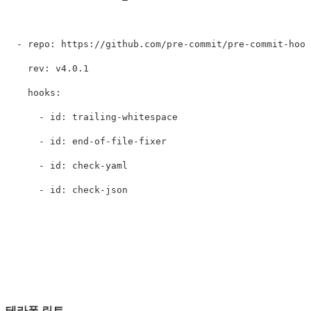
  - repo: https://github.com/pre-commit/pre-commit-hook
    rev: v4.0.1

    hooks:

      - id: trailing-whitespace

      - id: end-of-file-fixer

      - id: check-yaml

테라폼 린트