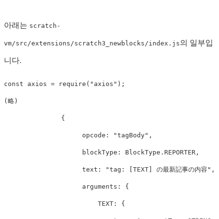
아래는
scratch-
의 일부입
vm/src/extensions/scratch3_newblocks/index.js
니다.
const
axios
=
require
(
"
axios
"
);
(
略
)
{
opcode
:
"
tagBody
"
,
blockType
:
BlockType
.
REPORTER
,
text
:
"
tag: [TEXT] の最新記事の内容
"
,
arguments
:
{
TEXT
:
{