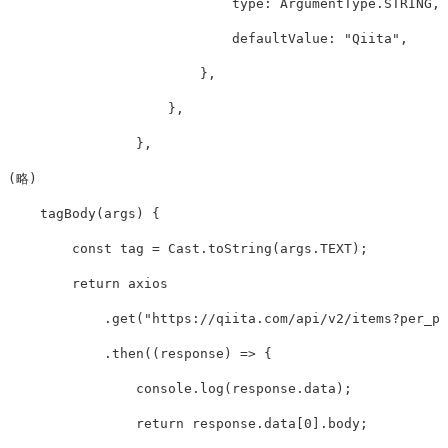
type
:
ArgumentType
.
STRING
,
defaultValue
:
"
Qiita
"
,
},
},
},
(
略
)
tagBody
(
args
)
{
const
tag
=
Cast
.
toString
(
args
.
TEXT
);
return
axios
.
get
(
"
https://qiita.com/api/v2/items?per_pa
.
then
((
response
)
=>
{
console
.
log
(
response
.
data
);
return
response
.
data
[
0
].
body
;