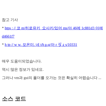
참고 기사
*
htps : // 코 m/히로유키_오사키/있어 ms/아 46에 1c881d3 아에
d4661f7
*
h tp // w w. 모온미. 네 t/bぉg/아 r ゔぇs/10331
매우 도움이되었습니다.
역시 많은 정보가 있네요.
그러나 vm과 gui의 폴더를 오가는 것은 확실히 어렵습니다 ...
소스 코드