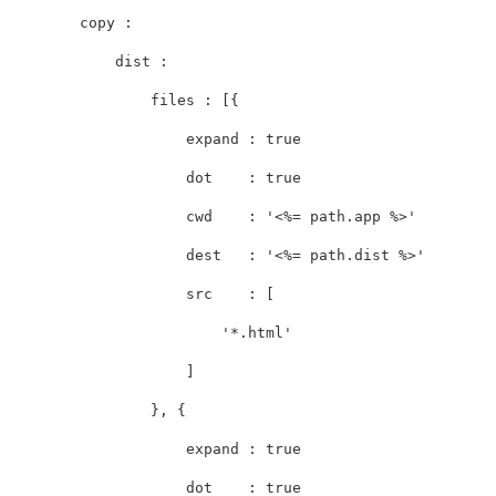
copy
:
dist
:
files
:
[{
expand
:
true
dot
:
true
cwd
:
'<%= path.app %>'
dest
:
'<%= path.dist %>'
src
:
[
'*.html'
]
},
{
expand
:
true
dot
:
true