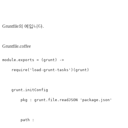
Gruntfile의 예입니다.
Gruntfile.coffee
module
.
exports
=
(
grunt
)
->
require
(
'load-grunt-tasks'
)(
grunt
)
grunt
.
initConfig
pkg
:
grunt
.
file
.
readJSON
'package.json'
path
: