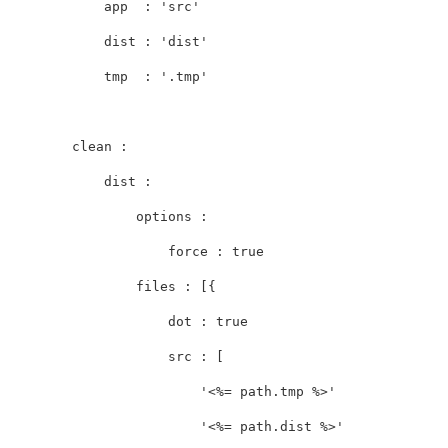
app
:
'src'
dist
:
'dist'
tmp
:
'.tmp'
clean
:
dist
:
options
:
force
:
true
files
:
[{
dot
:
true
src
:
[
'<%= path.tmp %>'
'<%= path.dist %>'