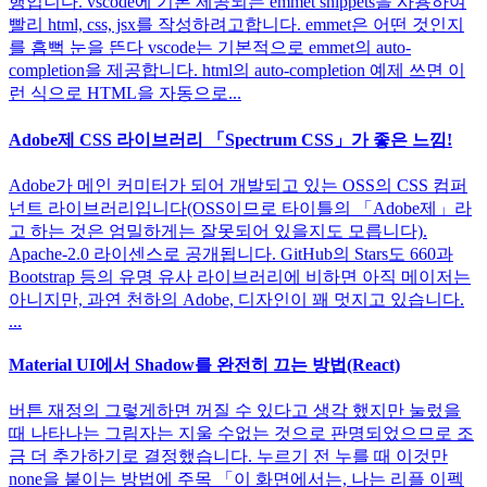
행입니다. vscode에 기본 제공되는 emmet snippets을 사용하여
빨리 html, css, jsx를 작성하려고합니다. emmet은 어떤 것인지
를 흠뻑 눈을 뜬다 vscode는 기본적으로 emmet의 auto-
completion을 제공합니다. html의 auto-completion 예제 쓰면 이
런 식으로 HTML을 자동으로...
Adobe제 CSS 라이브러리 「Spectrum CSS」가 좋은 느낌!
Adobe가 메인 커미터가 되어 개발되고 있는 OSS의 CSS 컴퍼
넌트 라이브러리입니다(OSS이므로 타이틀의 「Adobe제」라
고 하는 것은 엄밀하게는 잘못되어 있을지도 모릅니다).
Apache-2.0 라이센스로 공개됩니다. GitHub의 Stars도 660과
Bootstrap 등의 유명 유사 라이브러리에 비하면 아직 메이저는
아니지만, 과연 천하의 Adobe, 디자인이 꽤 멋지고 있습니다.
...
Material UI에서 Shadow를 완전히 끄는 방법(React)
버튼 재정의 그렇게하면 꺼질 수 있다고 생각 했지만 눌렀을
때 나타나는 그림자는 지울 수없는 것으로 판명되었으므로 조
금 더 추가하기로 결정했습니다. 누르기 전 누를 때 이것만
none을 붙이는 방법에 주목 「이 화면에서는, 나는 리플 이펙