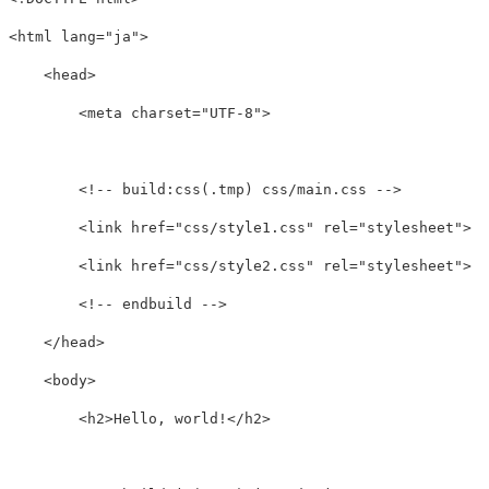
<html
lang=
"ja"
>
<head>
<meta
charset=
"UTF-8"
>
<!-- build:css(.tmp) css/main.css -->
<link
href=
"css/style1.css"
rel=
"stylesheet"
>
<link
href=
"css/style2.css"
rel=
"stylesheet"
>
<!-- endbuild -->
</head>
<body>
<h2>
Hello, world!
</h2>