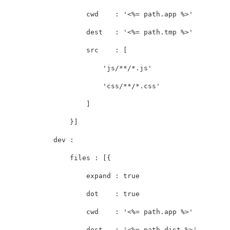
cwd
:
'<%= path.app %>'
dest
:
'<%= path.tmp %>'
src
:
[
'js/**/*.js'
'css/**/*.css'
]
}]
dev
:
files
:
[{
expand
:
true
dot
:
true
cwd
:
'<%= path.app %>'
dest
:
'<%= path.dist %>'