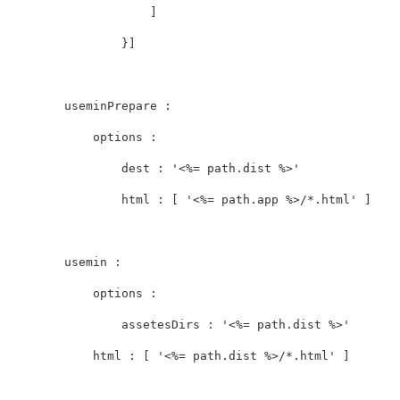
]
}]
useminPrepare
:
options
:
dest
:
'<%= path.dist %>'
html
:
[
'<%= path.app %>/*.html'
]
usemin
:
options
:
assetesDirs
:
'<%= path.dist %>'
html
:
[
'<%= path.dist %>/*.html'
]