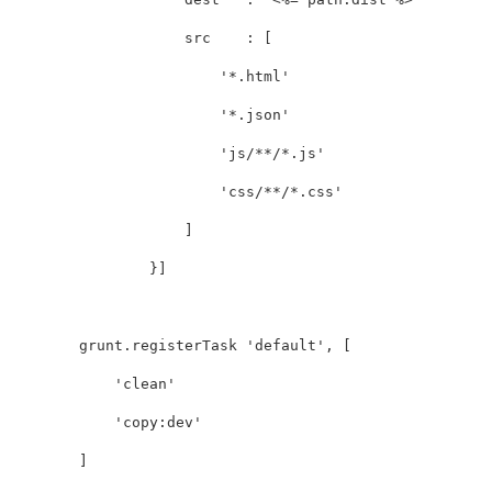
src
:
[
'*.html'
'*.json'
'js/**/*.js'
'css/**/*.css'
]
}]
grunt
.
registerTask
'default'
,
[
'clean'
'copy:dev'
]