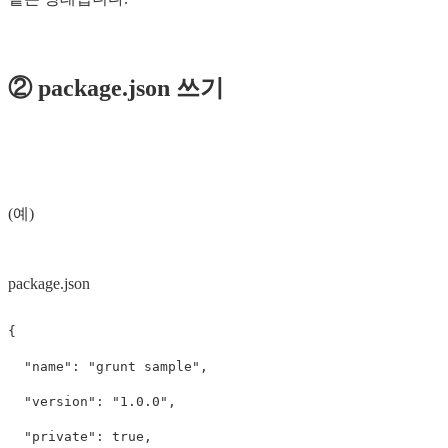
② package.json 쓰기
(예)
package.json
{
"name"
:
"grunt sample"
,
"version"
:
"1.0.0"
,
"private"
:
true
,