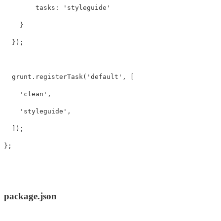
tasks
:
'
styleguide
'
}
});
grunt
.
registerTask
(
'
default
'
,
[
'
clean
'
,
'
styleguide
'
,
]);
};
package.json