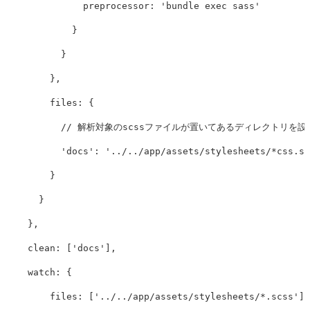
preprocessor
:
'
bundle exec sass
'
}
}
},
files
:
{
// 解析対象のscssファイルが置いてあるディレクトリを設
'
docs
'
:
'
../../app/assets/stylesheets/*css.sc
}
}
},
clean
:
[
'
docs
'
],
watch
:
{
files
:
[
'
../../app/assets/stylesheets/*.scss
'
],