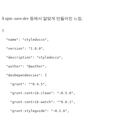
$ npm -save-dev 등에서 알맞게 만들어진 느낌.
{
"
name
"
:
"
styledocco
"
,
"
version
"
:
"
1.0.0
"
,
"
description
"
:
"
styledocco
"
,
"
author
"
:
"
@author
"
,
"
devDependencies
"
:
{
"
grunt
"
:
"
^0.4.5
"
,
"
grunt-contrib-clean
"
:
"
~0.5.0
"
,
"
grunt-contrib-watch
"
:
"
^0.6.1
"
,
"
grunt-styleguide
"
:
"
~0.2.6
"
,