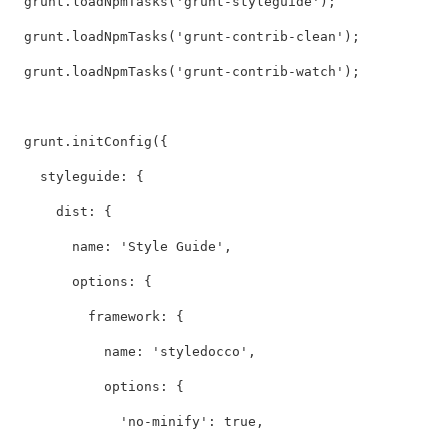
grunt
.
loadNpmTasks
(
'
grunt-styleguide
'
);
grunt
.
loadNpmTasks
(
'
grunt-contrib-clean
'
);
grunt
.
loadNpmTasks
(
'
grunt-contrib-watch
'
);
grunt
.
initConfig
({
styleguide
:
{
dist
:
{
name
:
'
Style Guide
'
,
options
:
{
framework
:
{
name
:
'
styledocco
'
,
options
:
{
'
no-minify
'
:
true
,