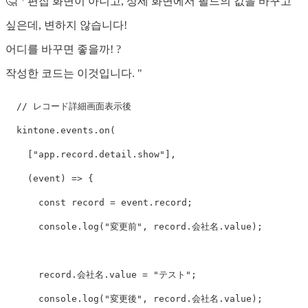
🤔「편집 화면이 아니고, 상세 화면에서 필드의 값을 바꾸고
싶은데, 변하지 않습니다!
어디를 바꾸면 좋을까! ?
작성한 코드는 이것입니다. "
// レコード詳細画面表示後
kintone
.
events
.
on
(
[
"
app.record.detail.show
"
],
(
event
)
=>
{
const
record
=
event
.
record
;
console
.
log
(
"
変更前
"
,
record
.
会社名
.
value
);
record
.
会社名
.
value
=
"
テスト
"
;
console
.
log
(
"
変更後
"
,
record
.
会社名
.
value
);