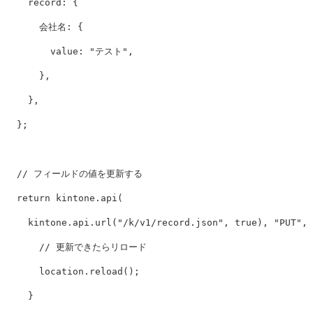
record
:
{
会社名
:
{
value
:
"
テスト
"
,
},
},
};
// フィールドの値を更新する
return
kintone
.
api
(
kintone
.
api
.
url
(
"
/k/v1/record.json
"
,
true
),
"
PUT
"
,
// 更新できたらリロード
location
.
reload
();
}