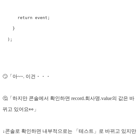
return
event
;
}
);
🙄「아~~. 이건・・・
🤔「하지만 콘솔에서 확인하면 record.회사명.value의 값은 바
뀌고 있어요👀」
↓콘솔로 확인하면 내부적으로는 「테스트」로 바뀌고 있지만