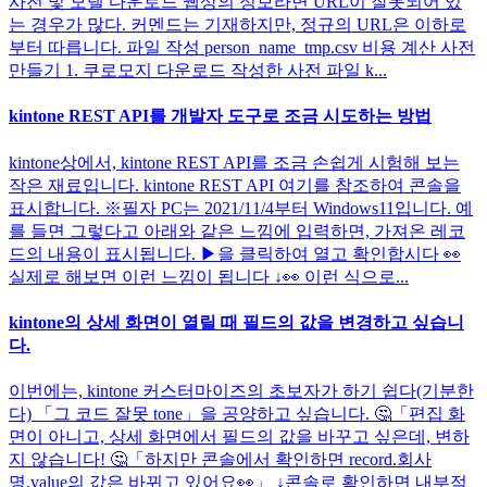
사전 및 모델 다운로드 웹상의 정보라면 URL이 잘못되어 있
는 경우가 많다. 커멘드는 기재하지만, 정규의 URL은 이하로
부터 따릅니다. 파일 작성 person_name_tmp.csv 비용 계산 사전
만들기 1. 쿠로모지 다운로드 작성한 사전 파일 k...
kintone REST API를 개발자 도구로 조금 시도하는 방법
kintone상에서, kintone REST API를 조금 손쉽게 시험해 보는
작은 재료입니다. kintone REST API 여기를 참조하여 콘솔을
표시합니다. ※필자 PC는 2021/11/4부터 Windows11입니다. 예
를 들면 그렇다고 아래와 같은 느낌에 입력하면, 가져온 레코
드의 내용이 표시됩니다. ▶을 클릭하여 열고 확인합시다 👀
실제로 해보면 이런 느낌이 됩니다 ↓👀 이런 식으로...
kintone의 상세 화면이 열릴 때 필드의 값을 변경하고 싶습니
다.
이번에는, kintone 커스터마이즈의 초보자가 하기 쉽다(기분한
다) 「그 코드 잘못 tone」을 공양하고 싶습니다. 🤔「편집 화
면이 아니고, 상세 화면에서 필드의 값을 바꾸고 싶은데, 변하
지 않습니다! 🤔「하지만 콘솔에서 확인하면 record.회사
명.value의 값은 바뀌고 있어요👀」 ↓콘솔로 확인하면 내부적