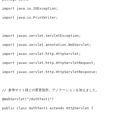
import
java.io.IOException
;
import
java.io.PrintWriter
;
import
javax.servlet.ServletException
;
import
javax.servlet.annotation.WebServlet
;
import
javax.servlet.http.HttpServlet
;
import
javax.servlet.http.HttpServletRequest
;
import
javax.servlet.http.HttpServletResponse
;
// 参考サイト様との変更箇所。アノテーションを加えました。
@WebServlet
(
"/AuthTest1"
)
public
class
AuthTest1
extends
HttpServlet
{