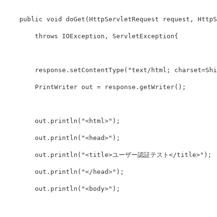
public
void
doGet
(
HttpServletRequest
request
,
HttpS
throws
IOException
,
ServletException
{
response
.
setContentType
(
"text/html; charset=Shi
PrintWriter
out
=
response
.
getWriter
();
out
.
println
(
"<html>"
);
out
.
println
(
"<head>"
);
out
.
println
(
"<title>ユーザー認証テスト</title>"
);
out
.
println
(
"</head>"
);
out
.
println
(
"<body>"
);