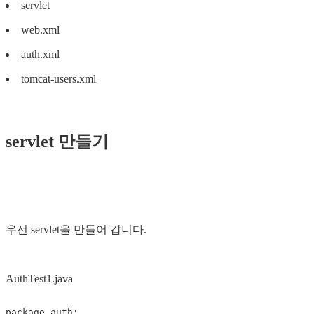
servlet
web.xml
auth.xml
tomcat-users.xml
servlet 만들기
우선 servlet을 만들어 갑니다.
AuthTest1.java
package
auth
;