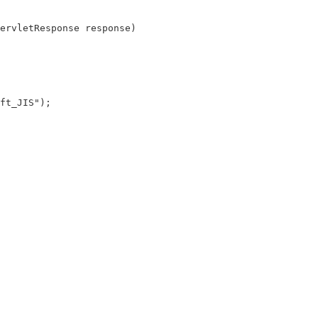
ervletResponse
response
)
ft_JIS"
);