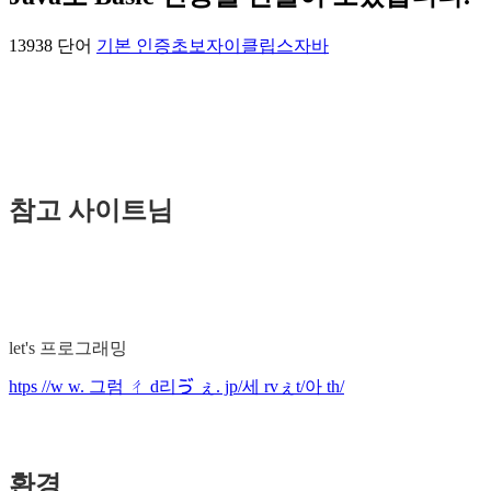
13938 단어
기본 인증
초보자
이클립스
자바
참고 사이트님
let's 프로그래밍
htps //w w. 그럼 ㄔ d리ゔ ぇ. jp/세 rvぇt/아 th/
환경