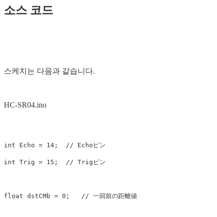
소스 코드
스케치는 다음과 같습니다.
HC-SR04.ino
int
Echo
=
14
;
// Echoピン
int
Trig
=
15
;
// Trigピン
float
dstCMb
=
0
;
// 一回前の距離値